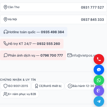
0931 777 527
Cần Thơ
0937 845 333
Hà Nội
Hotline toàn quốc —
0935 498 384
Hỗ trợ KT 24/7 —
0932 555 260
Phản ánh dịch vụ —
0796 700 777
info@vietpos.vn
CHỨNG NHẬN & UY TÍN
ISO 9001:2015
CE/RoHS thiết bị
Bảo hành 12-36 tháng
6+ năm phục vụ B2B