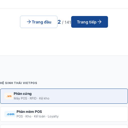
2
Trang đầu
Trang tiếp
/ 141
HỆ SINH THÁI VIETPOS
Phần cứng
.vn
Máy POS · RFID · Kệ kho
Phần mềm POS
.com
POS · Kho · Kế toán · Loyalty