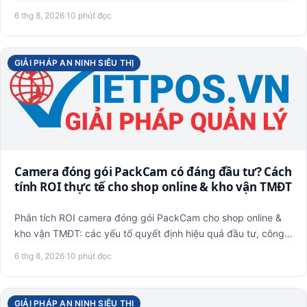
mề…
6 thg 8, 2026
·
10 phút đọc
GIẢI PHÁP AN NINH SIÊU THỊ
Camera đóng gói PackCam có đáng đầu tư? Cách
tính ROI thực tế cho shop online & kho vận TMĐT
Phân tích ROI camera đóng gói PackCam cho shop online &
kho vận TMĐT: các yếu tố quyết định hiệu quả đầu tư, công
thức t…
6 thg 8, 2026
·
10 phút đọc
GIẢI PHÁP AN NINH SIÊU THỊ