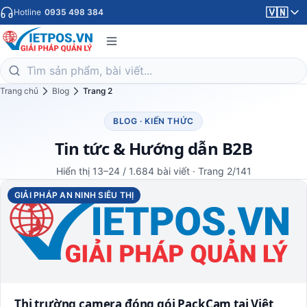
🇻🇳
Hotline
0935 498 384
Trang chủ
Blog
Trang 2
BLOG · KIẾN THỨC
Tin tức & Hướng dẫn B2B
Hiển thị 13–24 / 1.684 bài viết · Trang 2/141
GIẢI PHÁP AN NINH SIÊU THỊ
Thị trường camera đóng gói PackCam tại Việt