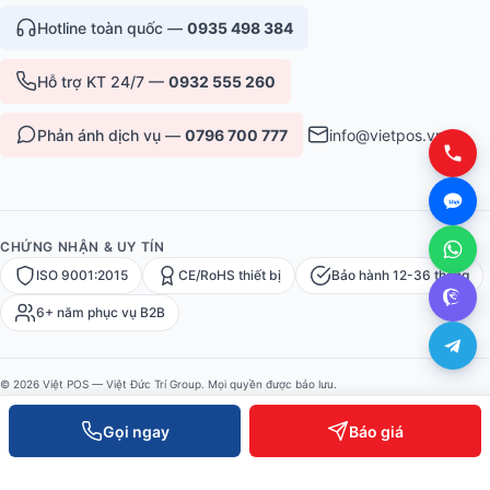
Hotline toàn quốc —
0935 498 384
Hỗ trợ KT 24/7 —
0932 555 260
Phản ánh dịch vụ —
0796 700 777
info@vietpos.vn
CHỨNG NHẬN & UY TÍN
ISO 9001:2015
CE/RoHS thiết bị
Bảo hành 12-36 tháng
6+ năm phục vụ B2B
© 2026 Việt POS — Việt Đức Trí Group. Mọi quyền được bảo lưu.
Bảo mật
·
Điều khoản
·
Sitemap
Gọi ngay
Báo giá