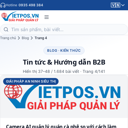
🇻🇳
Hotline
0935 498 384
Trang chủ
Blog
Trang 4
BLOG · KIẾN THỨC
Tin tức & Hướng dẫn B2B
Hiển thị 37–48 / 1.684 bài viết · Trang 4/141
GIẢI PHÁP AN NINH SIÊU THỊ
Camera AI quản lý quán cà phê so với cách làm