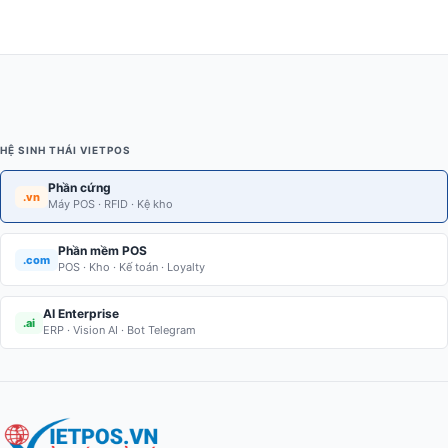
HỆ SINH THÁI VIETPOS
Phần cứng
.vn
Máy POS · RFID · Kệ kho
Phần mềm POS
.com
POS · Kho · Kế toán · Loyalty
AI Enterprise
.ai
ERP · Vision AI · Bot Telegram