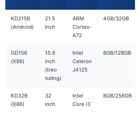
KD215B
21.5
ARM
4GB/32GB
(Android)
inch
Cortex-
A72
GD156
15.6
Intel
8GB/128GB
(X86)
inch
Celeron
(treo
J4125
tường)
KD32B
32
Intel
8GB/256GB
(X86)
inch
Core i3