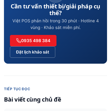
Cần tư vấn thiết bị/giải pháp cụ
thể?
Việt POS phản hồi trong 30 phút · Hotline 4
vùng · Khảo sát miễn phí.
0935 498 384
Đặt lịch khảo sát
TIẾP TỤC ĐỌC
Bài viết cùng chủ đề