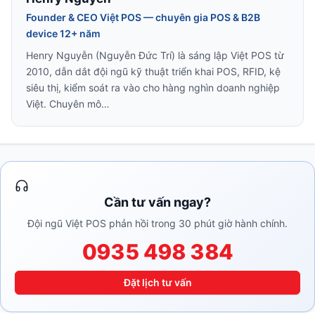
Founder & CEO Việt POS — chuyên gia POS & B2B
device 12+ năm
Henry Nguyễn (Nguyễn Đức Trí) là sáng lập Việt POS từ
2010, dẫn dắt đội ngũ kỹ thuật triển khai POS, RFID, kệ
siêu thị, kiểm soát ra vào cho hàng nghìn doanh nghiệp
Việt. Chuyên mô…
Cần tư vấn ngay?
Đội ngũ Việt POS phản hồi trong 30 phút giờ hành chính.
0935 498 384
Đặt lịch tư vấn