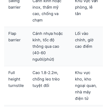
Swing
Cánh kính hoặc
Khu vực văn
barrier
inox, thẩm mỹ
phòng, lễ
cao, chống va
tân
chạm
Flap
Cánh nhựa hoặc
Lối vào
barrier
kính, tốc độ
chính, giờ
thông qua cao
cao điểm
(40-60
người/phút)
Full
Cao 1.8-2.2m,
Khu vực
height
chống leo trèo
kho, kho
turnstile
tuyệt đối
ngoại quan,
nhà máy
điện tử