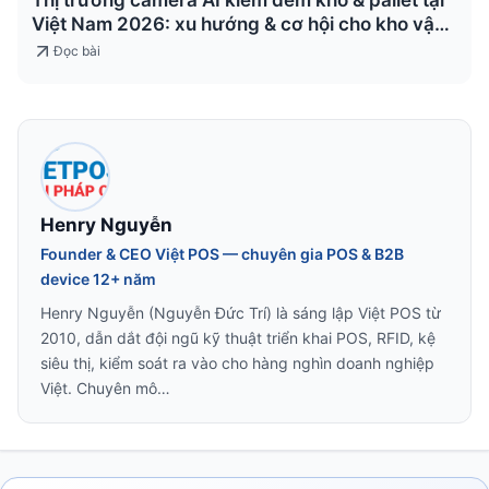
Thị trường camera AI kiểm đếm kho & pallet tại
Việt Nam 2026: xu hướng & cơ hội cho kho vận
& logistics
Đọc bài
Henry Nguyễn
Founder & CEO Việt POS — chuyên gia POS & B2B
device 12+ năm
Henry Nguyễn (Nguyễn Đức Trí) là sáng lập Việt POS từ
2010, dẫn dắt đội ngũ kỹ thuật triển khai POS, RFID, kệ
siêu thị, kiểm soát ra vào cho hàng nghìn doanh nghiệp
Việt. Chuyên mô…