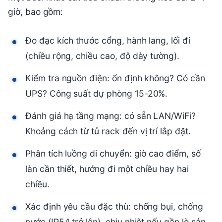
giờ, bao gồm:
Đo đạc kích thước cổng, hành lang, lối đi
(chiều rộng, chiều cao, độ dày tường).
Kiểm tra nguồn điện: ổn định không? Có cần
UPS? Công suất dự phòng 15-20%.
Đánh giá hạ tầng mạng: có sẵn LAN/WiFi?
Khoảng cách từ tủ rack đến vị trí lắp đặt.
Phân tích luồng di chuyển: giờ cao điểm, số
làn cần thiết, hướng đi một chiều hay hai
chiều.
Xác định yêu cầu đặc thù: chống bụi, chống
nước (IP54 trở lên), chịu nhiệt nếu gần lò sản