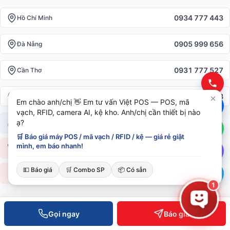
0934 777 443
Hồ Chí Minh
0905 999 656
Đà Nẵng
0931 777 527
Cần Thơ
0937 845 333
Hà Nội
Em chào anh/chị 👋 Em tư vấn Việt POS — POS, mã
vạch, RFID, camera AI, kệ kho. Anh/chị cần thiết bị nào
ạ?
Hotline toàn quốc —
0935 498 384
🛒 Báo giá máy POS / mã vạch / RFID / kệ — giá rẻ giật
mình, em báo nhanh!
Hỗ trợ KT 24/7 —
0932 555 260
💵 Báo giá
🛒 Combo SP
📦 Có sẵn
Phản ánh dịch vụ —
0796 700 777
info@vietpos.vn
1
Gọi ngay
Báo giá
CHỨNG NHẬN & UY TÍN