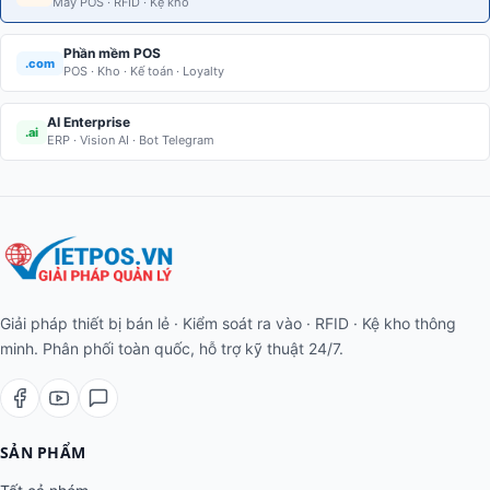
Máy POS · RFID · Kệ kho
Phần mềm POS
.com
POS · Kho · Kế toán · Loyalty
AI Enterprise
.ai
ERP · Vision AI · Bot Telegram
Giải pháp thiết bị bán lẻ · Kiểm soát ra vào · RFID · Kệ kho thông
minh. Phân phối toàn quốc, hỗ trợ kỹ thuật 24/7.
SẢN PHẨM