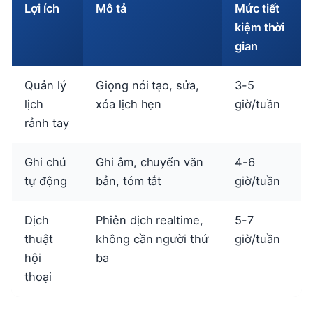
Lợi ích
Mô tả
Mức tiết
kiệm thời
gian
Quản lý
Giọng nói tạo, sửa,
3-5
lịch
xóa lịch hẹn
giờ/tuần
rảnh tay
Ghi chú
Ghi âm, chuyển văn
4-6
tự động
bản, tóm tắt
giờ/tuần
Dịch
Phiên dịch realtime,
5-7
thuật
không cần người thứ
giờ/tuần
hội
ba
thoại