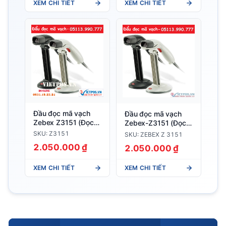
XEM CHI TIẾT
XEM CHI TIẾT
Đầu đọc mã vạch
Đầu đọc mã vạch
Zebex Z3151 (Đọc
Zebex-Z3151 (Đọc
được mã 2D PDF
được mã 2D PDF
SKU: Z3151
SKU: ZEBEX Z 3151
417)
417)
2.050.000 ₫
2.050.000 ₫
XEM CHI TIẾT
XEM CHI TIẾT