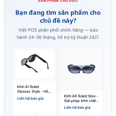
SẢN PHẨM CHỦ ĐẠO
Bạn đang tìm sản phẩm cho
chủ đề này?
Việt POS phân phối chính hãng — bảo
hành 24-36 tháng, hỗ trợ kỹ thuật 24/7.
Kính AI Rokid
Glasses Style - Hỗ
Kính AR Rokid Max -
trợ GPT & Gemini,
Liên hệ báo giá
Giải pháp trình chiếu
nhẹ 38.5g
di động cho doanh
Liên hệ báo giá
nghiệp