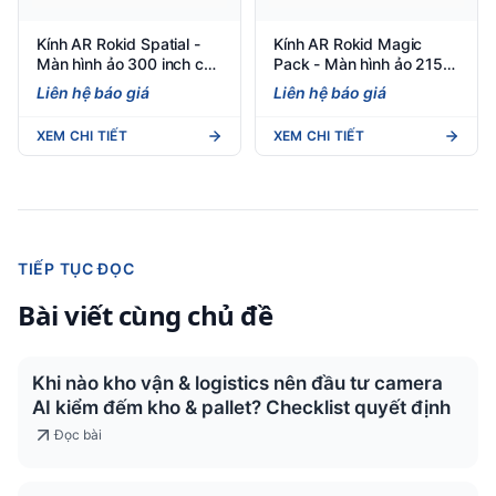
Kính AR Rokid Spatial -
Kính AR Rokid Magic
Màn hình ảo 300 inch cho
Pack - Màn hình ảo 215
doanh nghiệp đa nhiệm
inch cho game thủ &
Liên hệ báo giá
Liên hệ báo giá
doanh nhân
XEM CHI TIẾT
XEM CHI TIẾT
TIẾP TỤC ĐỌC
Bài viết cùng chủ đề
Khi nào kho vận & logistics nên đầu tư camera
AI kiểm đếm kho & pallet? Checklist quyết định
Đọc bài