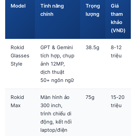
Model
Tính năng
Trọng
Giá
chính
lượng
tham
khảo
(VNĐ)
Rokid
GPT & Gemini
38.5g
8-12
Glasses
tích hợp, chụp
triệu
Style
ảnh 12MP,
dịch thuật
50+ ngôn ngữ
Rokid
Màn hình ảo
75g
15-20
Max
300 inch,
triệu
trình chiếu di
động, kết nối
laptop/điện