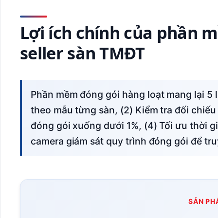
Lợi ích chính của phần 
seller sàn TMĐT
Phần mềm đóng gói hàng loạt mang lại 5 lợi ích cốt lõi: (1) Tự động in nhãn vận đơn
theo mẫu từng sàn, (2) Kiểm tra đối chiế
đóng gói xuống dưới 1%, (4) Tối ưu thời gi
camera giám sát quy trình đóng gói để tru
SẢN PH