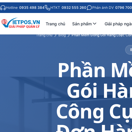
Hotline
0935 498 384
HTKT
0932 555 260
Phản ánh DV
0796 700
Trang chủ
Sản phẩm
Giải pháp ngà
Trang chủ
Blog
Phần Mềm Đóng Gói Hàng Loạt: Côn
Phần M
Gói Hà
Công Cụ
Đơn Hà