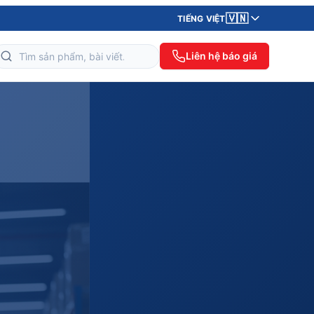
🇻🇳
TIẾNG VIỆT
Liên hệ báo giá