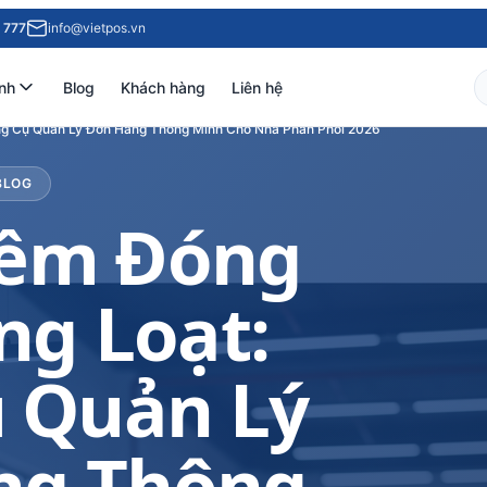
 777
info@vietpos.vn
nh
Blog
Khách hàng
Liên hệ
g Cụ Quản Lý Đơn Hàng Thông Minh Cho Nhà Phân Phối 2026
BLOG
ềm Đóng
ng Loạt:
 Quản Lý
ng Thông