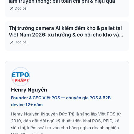
làm truyền thống: bài toán chi phí & hiệu quả
Đọc bài
Thị trường camera AI kiểm đếm kho & pallet tại
Việt Nam 2026: xu hướng & cơ hội cho kho vận
& logistics
Đọc bài
Henry Nguyễn
Founder & CEO Việt POS — chuyên gia POS & B2B
device 12+ năm
Henry Nguyễn (Nguyễn Đức Trí) là sáng lập Việt POS từ
2010, dẫn dắt đội ngũ kỹ thuật triển khai POS, RFID, kệ
siêu thị, kiểm soát ra vào cho hàng nghìn doanh nghiệp