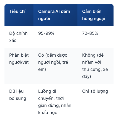
Tiêu chí
Camera AI đếm
Cảm biến
người
hồng ngoại
Độ chính
95-99%
70-85%
xác
Phân biệt
Có (đếm được
Không (dễ
người/vật
người ngồi, trẻ
nhầm với
em)
thú cưng, xe
đẩy)
Dữ liệu
Luồng di
Chỉ số lượng
bổ sung
chuyển, thời
gian dừng, nhân
khẩu học