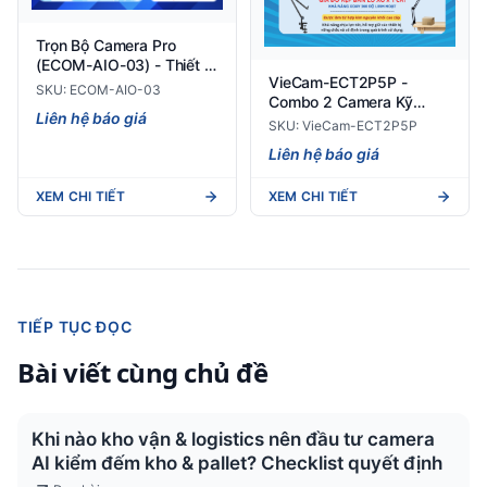
Trọn Bộ Camera Pro
(ECOM-AIO-03) - Thiết bị
VieCam-ECT2P5P -
giám sát đóng hàng hiện
SKU: ECOM-AIO-03
Combo 2 Camera Kỹ
đại
Liên hệ báo giá
Thuật Số Kẹp Bàn Giám
SKU: VieCam-ECT2P5P
Sát Quy Trình Đóng Gói
Liên hệ báo giá
Hàng Hóa
XEM CHI TIẾT
XEM CHI TIẾT
TIẾP TỤC ĐỌC
Bài viết cùng chủ đề
Khi nào kho vận & logistics nên đầu tư camera
AI kiểm đếm kho & pallet? Checklist quyết định