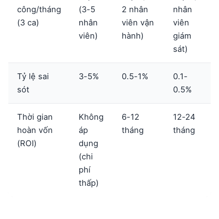
công/tháng
(3-5
2 nhân
nhân
(3 ca)
nhân
viên vận
viên
viên)
hành)
giám
sát)
Tỷ lệ sai
3-5%
0.5-1%
0.1-
sót
0.5%
Thời gian
Không
6-12
12-24
hoàn vốn
áp
tháng
tháng
(ROI)
dụng
(chi
phí
thấp)