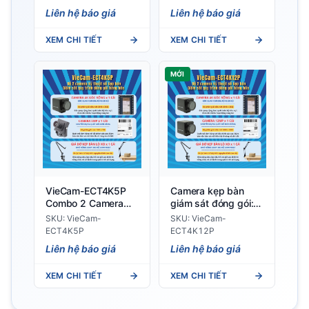
đóng hàng
Kiện Hàng Kích
Liên hệ báo giá
Liên hệ báo giá
Thước Nhỏ Và Vừa
XEM CHI TIẾT
XEM CHI TIẾT
MỚI
VieCam-ECT4K5P
Camera kẹp bàn
Combo 2 Camera
giám sát đóng gói:
Kẹp Bàn Giám Sát
Giải pháp cho chuỗi
SKU: VieCam-
SKU: VieCam-
Quy Trình Đóng Gói
bán lẻ
ECT4K5P
ECT4K12P
Hàng Hóa
Liên hệ báo giá
Liên hệ báo giá
XEM CHI TIẾT
XEM CHI TIẾT