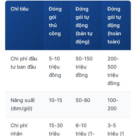
Chỉ tiêu
Đóng
Đóng
Đóng
gói
gói tự
gói tự
thủ
động
động
công
(bán tự
(hoàn
động)
toàn)
Chi phí đầu
5-10
50-150
200-
tư ban đầu
triệu
triệu
500
đồng
đồng
triệu
đồng
Năng suất
10-15
50-80
100-
(đơn/giờ)
200
Chi phí
15-30
6-10
3-5
nhân
triệu
triệu (1-
triệu (1