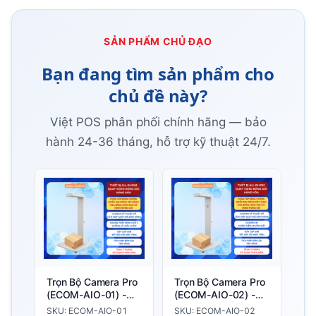
SẢN PHẨM CHỦ ĐẠO
Bạn đang tìm sản phẩm cho
chủ đề này?
Việt POS phân phối chính hãng — bảo
hành 24-36 tháng, hỗ trợ kỹ thuật 24/7.
Trọn Bộ Camera Pro
Trọn Bộ Camera Pro
(ECOM-AIO-01) -
(ECOM-AIO-02) -
Thiết bị quay video
Phù Hợp Với Các
SKU: ECOM-AIO-01
SKU: ECOM-AIO-02