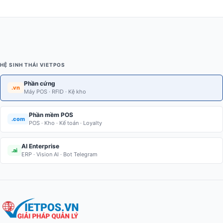
HỆ SINH THÁI VIETPOS
Phần cứng
.vn
Máy POS · RFID · Kệ kho
Phần mềm POS
.com
POS · Kho · Kế toán · Loyalty
AI Enterprise
.ai
ERP · Vision AI · Bot Telegram