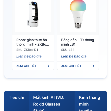
Robot giao thức ăn
Bóng đèn LED thông
thông minh - ZKBot-
minh LB1
D1
SKU: ZKBot-D1
SKU: LB1
Liên hệ báo giá
Liên hệ báo giá
XEM CHI TIẾT
XEM CHI TIẾT
Tiêu chí
Mắt kính AI (VD:
Kính thông
Rokid Glasses
minh
Style)
truyền