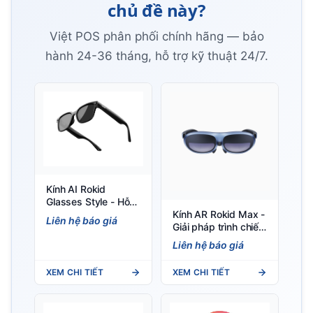
chủ đề này?
Việt POS phân phối chính hãng — bảo
hành 24-36 tháng, hỗ trợ kỹ thuật 24/7.
Kính AI Rokid
Glasses Style - Hỗ
Kính AR Rokid Max -
trợ GPT & Gemini,
Liên hệ báo giá
Giải pháp trình chiếu
nhẹ 38.5g
di động cho doanh
Liên hệ báo giá
nghiệp
XEM CHI TIẾT
XEM CHI TIẾT