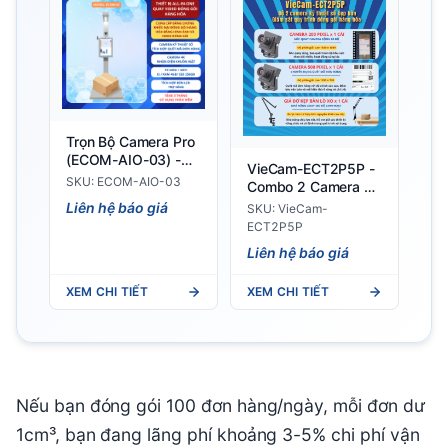
Trọn Bộ Camera Pro
(ECOM-AIO-03) -
VieCam-ECT2P5P -
Thiết bị giám sát
SKU: ECOM-AIO-03
Combo 2 Camera Kỹ
đóng hàng hiện đại
Thuật Số Kẹp Bàn
Liên hệ báo giá
SKU: VieCam-
Giám Sát Quy Trình
ECT2P5P
Đóng Gói Hàng Hóa
Liên hệ báo giá
XEM CHI TIẾT
XEM CHI TIẾT
Nếu bạn đóng gói 100 đơn hàng/ngày, mỗi đơn dư
1cm³, bạn đang lãng phí khoảng 3-5% chi phí vận