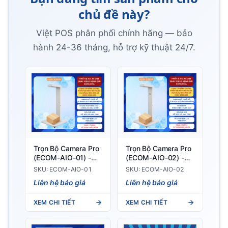
chủ đề này?
Việt POS phân phối chính hãng — bảo
hành 24-36 tháng, hỗ trợ kỹ thuật 24/7.
Trọn Bộ Camera Pro
Trọn Bộ Camera Pro
(ECOM-AIO-01) -
(ECOM-AIO-02) -
Thiết bị quay video
Phù Hợp Với Các
SKU: ECOM-AIO-01
SKU: ECOM-AIO-02
đóng hàng
Kiện Hàng Kích
Liên hệ báo giá
Liên hệ báo giá
Thước Nhỏ Và Vừa
XEM CHI TIẾT
XEM CHI TIẾT