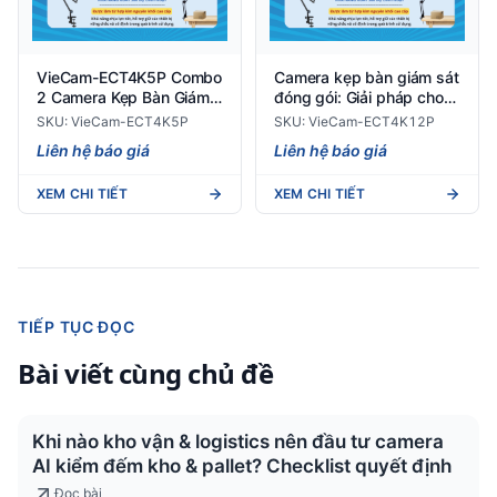
VieCam-ECT4K5P Combo
Camera kẹp bàn giám sát
2 Camera Kẹp Bàn Giám
đóng gói: Giải pháp cho
Sát Quy Trình Đóng Gói
chuỗi bán lẻ
SKU: VieCam-ECT4K5P
SKU: VieCam-ECT4K12P
Hàng Hóa
Liên hệ báo giá
Liên hệ báo giá
XEM CHI TIẾT
XEM CHI TIẾT
TIẾP TỤC ĐỌC
Bài viết cùng chủ đề
Khi nào kho vận & logistics nên đầu tư camera
AI kiểm đếm kho & pallet? Checklist quyết định
Đọc bài