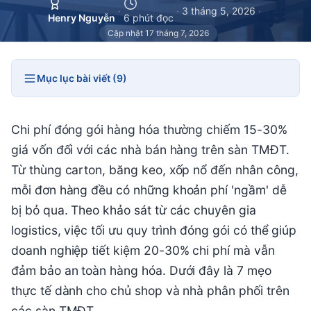
·
·
3 tháng 5, 2026
·
Henry Nguyễn
6 phút đọc
Cập nhật 17 tháng 7, 2026
Mục lục bài viết (9)
Chi phí đóng gói hàng hóa thường chiếm 15-30%
giá vốn đối với các nhà bán hàng trên sàn TMĐT.
Từ thùng carton, băng keo, xốp nổ đến nhân công,
mỗi đơn hàng đều có những khoản phí 'ngầm' dễ
bị bỏ qua. Theo khảo sát từ các chuyên gia
logistics, việc tối ưu quy trình đóng gói có thể giúp
doanh nghiệp tiết kiệm 20-30% chi phí mà vẫn
đảm bảo an toàn hàng hóa. Dưới đây là 7 mẹo
thực tế dành cho chủ shop và nhà phân phối trên
các sàn TMĐT.