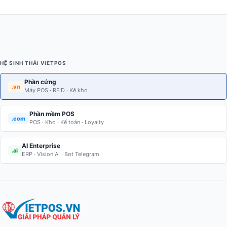
HỆ SINH THÁI VIETPOS
Phần cứng
.vn
Máy POS · RFID · Kệ kho
Phần mềm POS
.com
POS · Kho · Kế toán · Loyalty
AI Enterprise
.ai
ERP · Vision AI · Bot Telegram