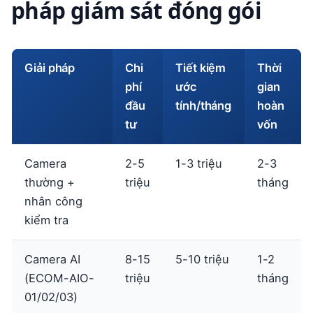
pháp giám sát đóng gói
Giải pháp
Chi
Tiết kiệm
Thời
phí
ước
gian
đầu
tính/tháng
hoàn
tư
vốn
Camera
2-5
1-3 triệu
2-3
thường +
triệu
tháng
nhân công
kiểm tra
Camera AI
8-15
5-10 triệu
1-2
(ECOM-AIO-
triệu
tháng
01/02/03)