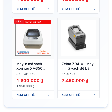
XEM CHI TIẾT
XEM CHI TIẾT
-8%
Máy in mã vạch
Zebra ZD410 - Máy
Xprinter XP-350
in mã vạch để bàn
Plus ( in mã vạch +
SKU: XP-350
SKU: ZD410
Bill )
1.800.000 ₫
7.450.000 ₫
1.950.000 ₫
XEM CHI TIẾT
XEM CHI TIẾT