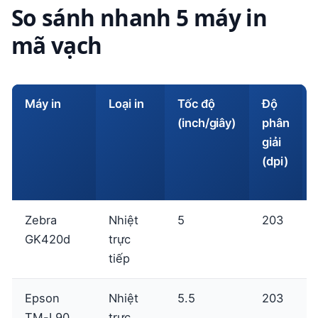
So sánh nhanh 5 máy in
mã vạch
Máy in
Loại in
Tốc độ
Độ
(inch/giây)
phân
giải
(dpi)
Zebra
Nhiệt
5
203
GK420d
trực
tiếp
Epson
Nhiệt
5.5
203
TM-L90
trực