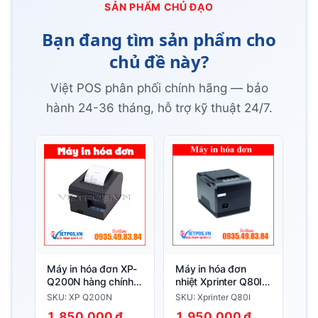
SẢN PHẨM CHỦ ĐẠO
Bạn đang tìm sản phẩm cho
chủ đề này?
Việt POS phân phối chính hãng — bảo
hành 24-36 tháng, hỗ trợ kỹ thuật 24/7.
Máy in hóa đơn XP-
Máy in hóa đơn
Q200N hàng chính
nhiệt Xprinter Q80I
hãng
hàng chính hãng
SKU: XP Q200N
SKU: Xprinter Q80I
1.850.000 ₫
1.950.000 ₫