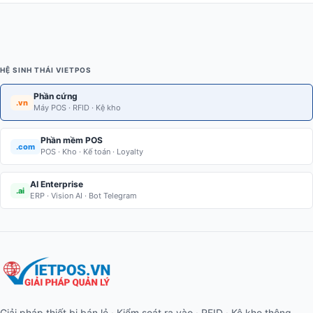
HỆ SINH THÁI VIETPOS
Phần cứng
.vn
Máy POS · RFID · Kệ kho
Phần mềm POS
.com
POS · Kho · Kế toán · Loyalty
AI Enterprise
.ai
ERP · Vision AI · Bot Telegram
Giải pháp thiết bị bán lẻ · Kiểm soát ra vào · RFID · Kệ kho thông