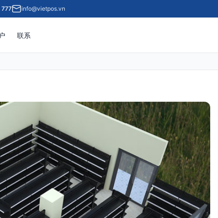
 777
info@vietpos.vn
户
联系