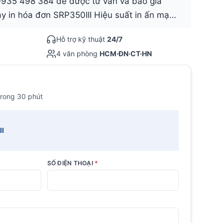
 0935 498 384 để được tư vấn và báo giá
y in hóa đơn SRP350III Hiệu suất in ấn mạ…
Hỗ trợ kỹ thuật
24/7
4 văn phòng
HCM·ĐN·CT·HN
trong 30 phút
II
SỐ ĐIỆN THOẠI
*