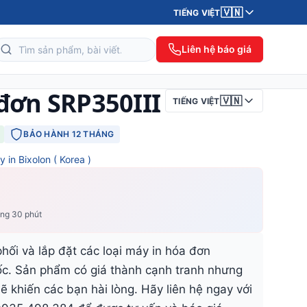
🇻🇳
TIẾNG VIỆT
Liên hệ báo giá
đơn SRP350III
🇻🇳
TIẾNG VIỆT
BẢO HÀNH 12 THÁNG
 in Bixolon ( Korea )
ong 30 phút
hối và lắp đặt các loại máy in hóa đơn
ốc. Sản phẩm có giá thành cạnh tranh nhưng
ẽ khiến các bạn hài lòng. Hãy liên hệ ngay với