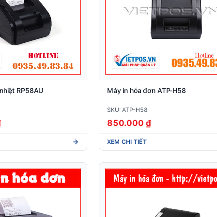
 nhiệt RP58AU
Máy in hóa đơn ATP-H58
SKU: ATP-H58
₫
850.000 ₫
XEM CHI TIẾT