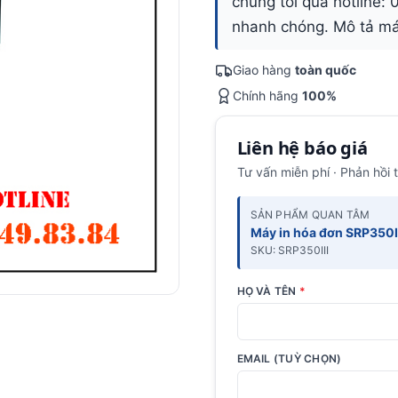
chúng tôi qua hotline:
nhanh chóng. Mô tả má
Giao hàng
toàn quốc
Chính hãng
100%
Liên hệ báo giá
Tư vấn miễn phí · Phản hồi 
SẢN PHẨM QUAN TÂM
Máy in hóa đơn SRP350I
SKU: SRP350III
HỌ VÀ TÊN
*
EMAIL (TUỲ CHỌN)