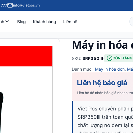
 777
info@vietpos.vn
nh
Blog
Khách hàng
Liên hệ
Máy in hóa 
SKU:
SRP350III
·
CÒN HÀNG
Danh mục:
Máy in hóa đơn
,
Máy
Liên hệ báo giá
Liên hệ để nhận báo giá nhanh tr
Viet Pos chuyên phân p
SRP350III trên toàn qu
chất lượng nó đem lại s