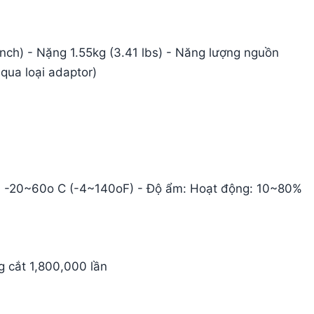
nch) - Nặng 1.55kg (3.41 lbs) - Năng lượng nguồn
qua loại adaptor)
n: -20~60o C (-4~140oF) - Độ ẩm: Hoạt động: 10~80%
g cắt 1,800,000 lần