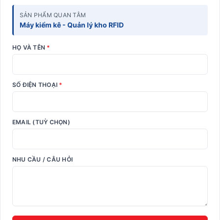
SẢN PHẨM QUAN TÂM
Máy kiểm kê - Quản lý kho RFID
HỌ VÀ TÊN
*
SỐ ĐIỆN THOẠI
*
EMAIL (TUỲ CHỌN)
NHU CẦU / CÂU HỎI