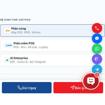
HỆ SINH THÁI VIETPOS
Phần cứng
.vn
Máy POS · RFID · Kệ kho
Phần mềm POS
.com
POS · Kho · Kế toán · Loyalty
AI Enterprise
.ai
ERP · Vision AI · Bot Telegram
1
Gọi ngay
Báo giá
Giải pháp thiết bị bán lẻ · Kiểm soát ra vào · RFID · Kệ kho thông