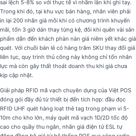
sai lệch 5-8% so với thực tế vì nhầm lẫn khi ghi tay.
Trong khi đó, tại khu vực bán hàng, nhân viên phải
in lại 200 nhãn giá mỗi khi có chương trình khuyến
mãi, tốn 3 giờ dán thay từng kệ, đôi khi quên vài sản
phẩm dẫn đến khách phàn nàn giá niêm yết khác giá
quét. Với chuỗi bán lẻ có hàng trăm SKU thay đổi giá
liên tục, quy trình thủ công này không chỉ tốn nhân
lực mà còn gây thất thoát doanh thu khi giá chưa
kịp cập nhật.
Giải pháp RFID mã vạch chuyên dụng của Việt POS
đóng gói đầy đủ từ thiết bị đến tích hợp: đầu đọc
RFID UHF quét hàng loạt thẻ tag trong phạm vi 5-
10m cho kho lớn, máy quét mã vạch 1D/2D tốc độ
cao cho quầy thu ngân, nhãn giá điện tử ESL tự
động đồng bộ giá từ hệ thống POS qua sóng radio,