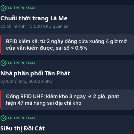
ĐÃ TRIỂN KHAI
Chuỗi thời trang Lá Me
20 chi nhánh, 15,000 SKU quần áo
RFID kiểm kê: từ 2 ngày đóng cửa xuống 4 giờ mở
cửa vẫn kiểm được, sai số < 0.5%
ĐÃ TRIỂN KHAI
Nhà phân phối Tân Phát
8,000m² kho, 30,000 SKU
Cổng RFID UHF: kiểm kho 3 ngày → 2 giờ, phát
hiện 47 mã hàng sai địa chỉ kho
ĐÃ TRIỂN KHAI
Siêu thị Đồi Cát