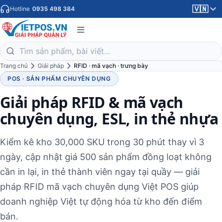
🇻🇳
Hotline
0935 498 384
Trang chủ
Giải pháp
RFID · mã vạch · trưng bày
POS · SẢN PHẨM CHUYÊN DỤNG
Giải pháp RFID & mã vạch
chuyên dụng, ESL, in thẻ nhựa
Kiểm kê kho 30,000 SKU trong 30 phút thay vì 3
ngày, cập nhật giá 500 sản phẩm đồng loạt không
cần in lại, in thẻ thành viên ngay tại quầy — giải
pháp RFID mã vạch chuyên dụng Việt POS giúp
doanh nghiệp Việt tự động hóa từ kho đến điểm
bán.