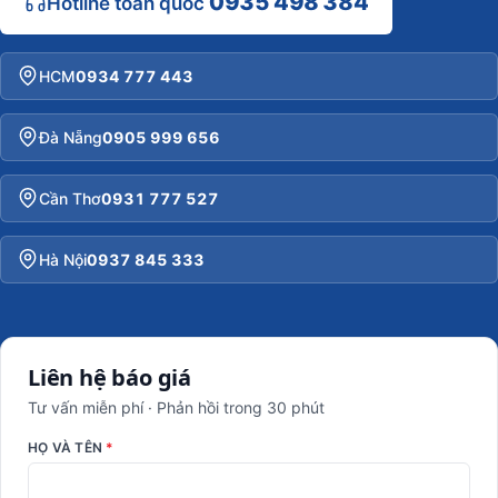
0935 498 384
Hotline toàn quốc
HCM
0934 777 443
Đà Nẵng
0905 999 656
Cần Thơ
0931 777 527
Hà Nội
0937 845 333
Liên hệ báo giá
Tư vấn miễn phí · Phản hồi trong 30 phút
HỌ VÀ TÊN
*