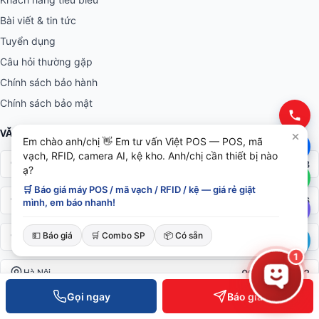
Bài viết & tin tức
Tuyển dụng
Câu hỏi thường gặp
Chính sách bảo hành
Chính sách bảo mật
VĂN PHÒNG TOÀN QUỐC
Em chào anh/chị 👋 Em tư vấn Việt POS — POS, mã
vạch, RFID, camera AI, kệ kho. Anh/chị cần thiết bị nào
0934 777 443
Hồ Chí Minh
ạ?
🛒 Báo giá máy POS / mã vạch / RFID / kệ — giá rẻ giật
0905 999 656
Đà Nẵng
mình, em báo nhanh!
💵 Báo giá
🛒 Combo SP
📦 Có sẵn
0931 777 527
Cần Thơ
1
0937 845 333
Hà Nội
Gọi ngay
Báo giá
Hotline toàn quốc —
0935 498 384