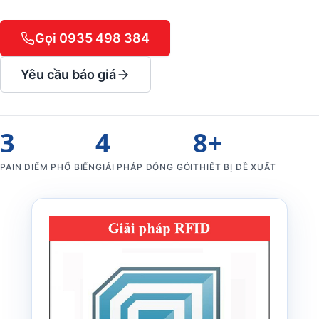
Gọi 0935 498 384
Yêu cầu báo giá
3
4
8+
PAIN ĐIỂM PHỔ BIẾN
GIẢI PHÁP ĐÓNG GÓI
THIẾT BỊ ĐỀ XUẤT