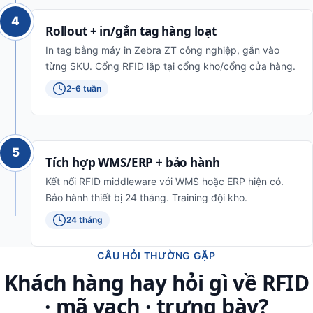
4
Rollout + in/gắn tag hàng loạt
In tag bằng máy in Zebra ZT công nghiệp, gắn vào
từng SKU. Cổng RFID lắp tại cổng kho/cổng cửa hàng.
2-6 tuần
5
Tích hợp WMS/ERP + bảo hành
Kết nối RFID middleware với WMS hoặc ERP hiện có.
Bảo hành thiết bị 24 tháng. Training đội kho.
24 tháng
CÂU HỎI THƯỜNG GẶP
Khách hàng hay hỏi gì về RFID
· mã vạch · trưng bày?