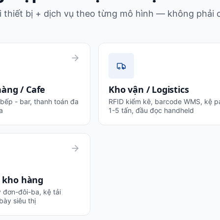
 thiết bị + dịch vụ theo từng mô hình — không phải c
àng / Cafe
Kho vận / Logistics
 bếp - bar, thanh toán đa
RFID kiểm kê, barcode WMS, kệ pa
a
1-5 tấn, đầu đọc handheld
 · kho hàng
y đơn-đôi-ba, kệ tải
bày siêu thị