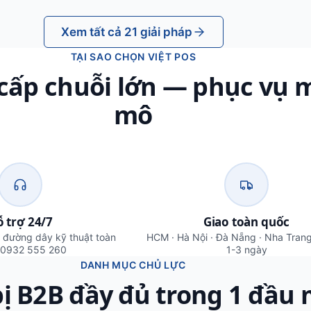
Xem tất cả 21 giải pháp
TẠI SAO CHỌN VIỆT POS
cấp chuỗi lớn — phục vụ 
mô
 trợ 24/7
Giao toàn quốc
+ đường dây kỹ thuật toàn
HCM · Hà Nội · Đà Nẵng · Nha Tran
 0932 555 260
1-3 ngày
DANH MỤC CHỦ LỰC
bị B2B đầy đủ trong 1 đầu 