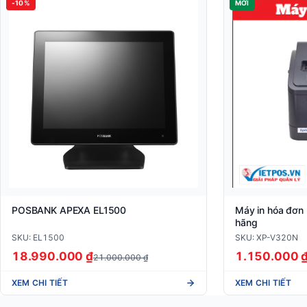
-10%
MỚI
POSBANK APEXA EL1500
Máy in hóa đơn
hãng
SKU: EL1500
SKU: XP-V320N
18.990.000 ₫
1.150.000 
21.000.000 ₫
XEM CHI TIẾT
XEM CHI TIẾT