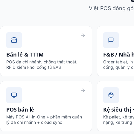
Việt POS đóng gói
Bán lẻ & TTTM
F&B / Nhà h
POS đa chi nhánh, chống thất thoát,
Order tablet, in
RFID kiểm kho, cổng từ EAS
cổng, quản lý c
POS bán lẻ
Kệ siêu thị
Máy POS All-in-One + phần mềm quản
Kệ pallet, kệ ta
lý đa chi nhánh + cloud sync
nặng, kệ trưng 