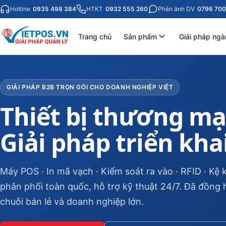
Hotline
0935 498 384
HTKT
0932 555 260
Phản ánh DV
0796 700
Trang chủ
Sản phẩm
Giải pháp ngà
GIẢI PHÁP B2B TRỌN GÓI CHO DOANH NGHIỆP VIỆT
Thiết bị thương mạ
Giải pháp triển kha
Máy POS · In mã vạch · Kiểm soát ra vào · RFID · K
phân phối toàn quốc, hỗ trợ kỹ thuật 24/7. Đã đồng
chuỗi bán lẻ và doanh nghiệp lớn.