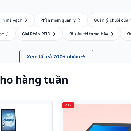
 in mã vạch
Phần mềm quản lý
Quản lý chuỗi cửa 
ọc
Giải Pháp RFID
Kệ siêu thị trưng bày
Kệ
Xem tất cả 700+ nhóm
kho hàng tuần
-11%