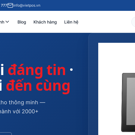
 777
info@vietpos.vn
nh
Blog
Khách hàng
Liên hệ
i
đáng tin
·
i
đến cùng
ệ kho thông minh —
 hành với 2000+