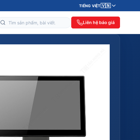
🇻🇳
TIẾNG VIỆT
Liên hệ báo giá