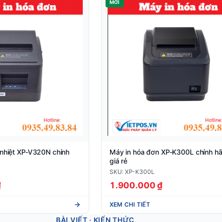
MỚI
 nhiệt XP-V320N chính
Máy in hóa đơn XP-K300L chính hã
giá rẻ
SKU: XP-K300L
₫
1.900.000 ₫
XEM CHI TIẾT
BÀI VIẾT · KIẾN THỨC