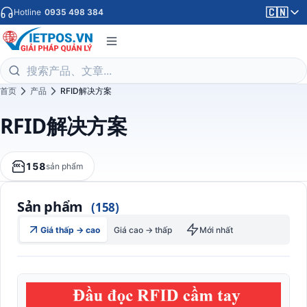
🇨🇳
Hotline
0935 498 384
首页
产品
RFID解决方案
RFID解决方案
158
sản phẩm
Sản phẩm
(158)
Giá thấp → cao
Giá cao → thấp
Mới nhất