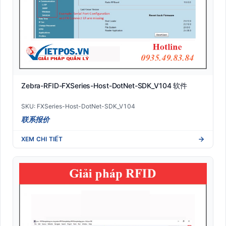
Zebra-RFID-FXSeries-Host-DotNet-SDK_V104 软件
SKU: FXSeries-Host-DotNet-SDK_V104
联系报价
XEM CHI TIẾT