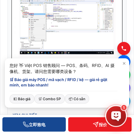
您好 👋 Việt POS 销售顾问 — POS、条码、RFID、AI 摄
像机、货架。请问您需要哪类设备？
🛒 Báo giá máy POS / mã vạch / RFID / kệ — giá rẻ giật
Zebra-RFID-FXSeries-Host-DotNet-SDK_V103 软件
mình, em báo nhanh!
SKU: FXSeries-Host-DotNet-SDK_V103
💵 Báo giá
🛒 Combo SP
📦 Có sẵn
联系报价
1
XEM CHI TIẾT
立即致电
报价