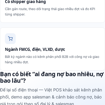
Có shipper giao hàng
Cần gán route, theo dõi trạng thái giao nhiều đợt và đo KPI
từng shipper.
Ngành FMCG, điện, VLXD, dược
Bất kỳ ngành nào có kênh phân phối B2B với công nợ và giao
hàng nhiều đợt.
Bạn có biết “ai đang nợ bao nhiêu, nợ
bao lâu”?
Để lại số điện thoại — Việt POS khảo sát kênh phân
phối, demo app salesman & cảnh báo công nợ, báo
giá trọn gói theo số đại lý & salesman.