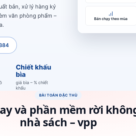
ất bản, xử lý hàng ký
 kèm văn phòng phẩm –
Bán chạy theo mùa
a.
384
Chiết khấu
bìa
ồ
giá bìa – % chiết
khấu
BÀI TOÁN ĐẶC THÙ
 tay và phần mềm rời khôn
nhà sách – vpp