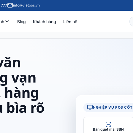
 777
info@vietpos.vn
nh
Blog
Khách hàng
Liên hệ
văn
g vạn
, hàng
 bìa rõ
NGHIỆP VỤ POS CỐT 
Bán quét mã ISBN