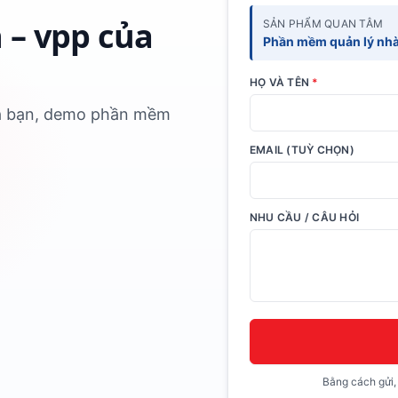
 – vpp của
SẢN PHẨM QUAN TÂM
Phần mềm quản lý nhà
HỌ VÀ TÊN
*
của bạn, demo phần mềm
EMAIL (TUỲ CHỌN)
NHU CẦU / CÂU HỎI
Bằng cách gửi,