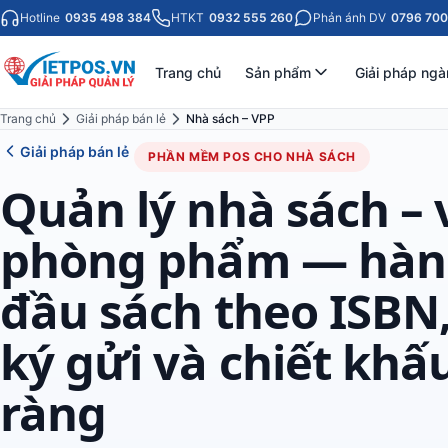
Hotline
0935 498 384
HTKT
0932 555 260
Phản ánh DV
0796 700
Trang chủ
Sản phẩm
Giải pháp ngà
Trang chủ
Giải pháp bán lẻ
Nhà sách – VPP
Giải pháp bán lẻ
PHẦN MỀM POS CHO NHÀ SÁCH
Quản lý nhà sách – 
phòng phẩm — hàn
đầu sách theo ISBN
ký gửi và chiết khấu
ràng