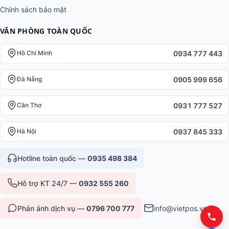
Chính sách bảo mật
VĂN PHÒNG TOÀN QUỐC
0934 777 443
Hồ Chí Minh
0905 999 656
Đà Nẵng
0931 777 527
Cần Thơ
0937 845 333
Hà Nội
Hotline toàn quốc —
0935 498 384
Hỗ trợ KT 24/7 —
0932 555 260
Phản ánh dịch vụ —
0796 700 777
info@vietpos.vn