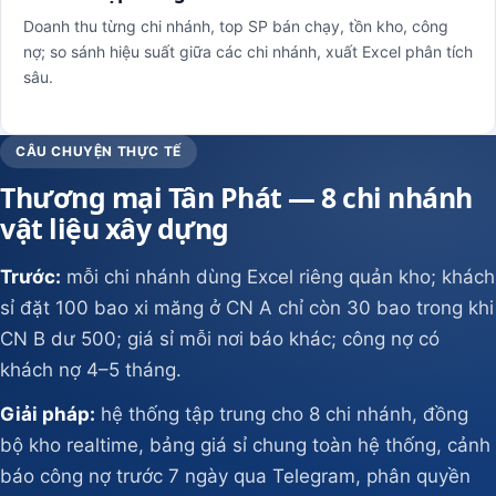
Doanh thu từng chi nhánh, top SP bán chạy, tồn kho, công
nợ; so sánh hiệu suất giữa các chi nhánh, xuất Excel phân tích
sâu.
CÂU CHUYỆN THỰC TẾ
Thương mại Tân Phát — 8 chi nhánh
vật liệu xây dựng
Trước:
mỗi chi nhánh dùng Excel riêng quản kho; khách
sỉ đặt 100 bao xi măng ở CN A chỉ còn 30 bao trong khi
CN B dư 500; giá sỉ mỗi nơi báo khác; công nợ có
khách nợ 4–5 tháng.
Giải pháp:
hệ thống tập trung cho 8 chi nhánh, đồng
bộ kho realtime, bảng giá sỉ chung toàn hệ thống, cảnh
báo công nợ trước 7 ngày qua Telegram, phân quyền