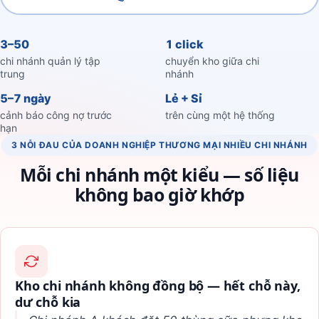
3–50
1 click
chi nhánh quản lý tập
chuyển kho giữa chi
trung
nhánh
5–7 ngày
Lẻ + Sỉ
cảnh báo công nợ trước
trên cùng một hệ thống
hạn
3 NỖI ĐAU CỦA DOANH NGHIỆP THƯƠNG MẠI NHIỀU CHI NHÁNH
Mỗi chi nhánh một kiểu — số liệu
không bao giờ khớp
Kho chi nhánh không đồng bộ — hết chỗ này,
dư chỗ kia