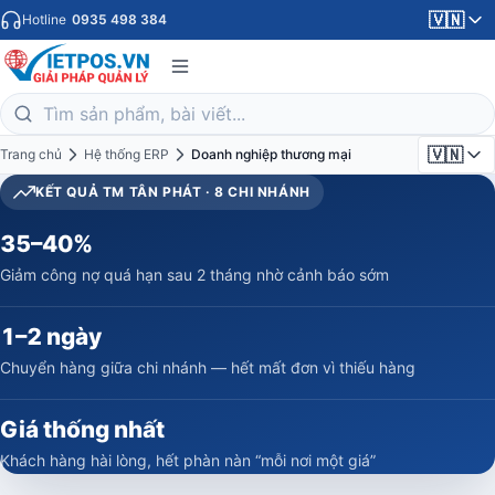
🇻🇳
Hotline
0935 498 384
🇻🇳
Trang chủ
Hệ thống ERP
Doanh nghiệp thương mại
KẾT QUẢ TM TÂN PHÁT · 8 CHI NHÁNH
35–40%
Giảm công nợ quá hạn sau 2 tháng nhờ cảnh báo sớm
1–2 ngày
Chuyển hàng giữa chi nhánh — hết mất đơn vì thiếu hàng
Giá thống nhất
Khách hàng hài lòng, hết phàn nàn “mỗi nơi một giá”