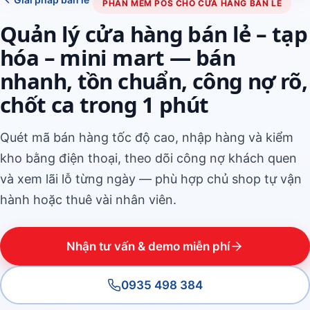
PHẦN MỀM POS CHO CỬA HÀNG BÁN LẺ
Quản lý cửa hàng bán lẻ – tạp
hóa – mini mart — bán
nhanh, tồn chuẩn, công nợ rõ,
chốt ca trong 1 phút
Quét mã bán hàng tốc độ cao, nhập hàng và kiểm
kho bằng điện thoại, theo dõi công nợ khách quen
và xem lãi lỗ từng ngày — phù hợp chủ shop tự vận
hành hoặc thuê vài nhân viên.
Nhận tư vấn & demo miễn phí
0935 498 384