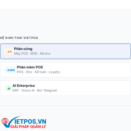
HỆ SINH THÁI VIETPOS
Phần cứng
.vn
Máy POS · RFID · Kệ kho
Phần mềm POS
.com
POS · Kho · Kế toán · Loyalty
AI Enterprise
.ai
ERP · Vision AI · Bot Telegram