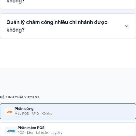
không?
Quản lý chấm công nhiều chi nhánh được
không?
HỆ SINH THÁI VIETPOS
Phần cứng
.vn
Máy POS · RFID · Kệ kho
Phần mềm POS
.com
POS · Kho · Kế toán · Loyalty