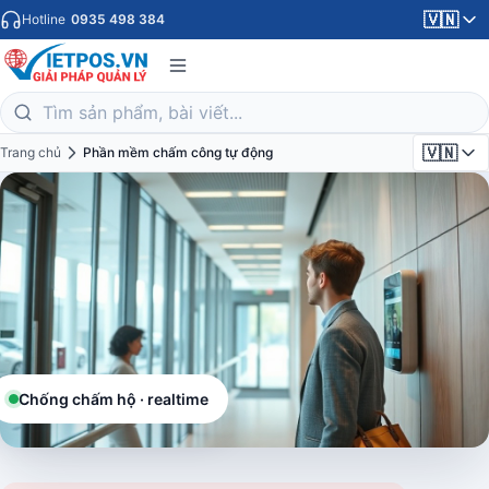
🇻🇳
Hotline
0935 498 384
🇻🇳
Trang chủ
Phần mềm chấm công tự động
Chống chấm hộ · realtime