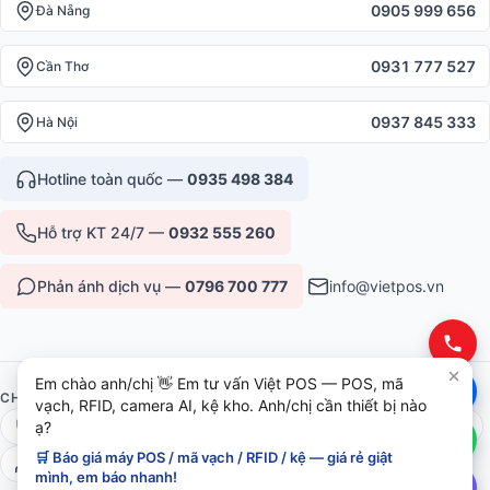
0905 999 656
Đà Nẵng
0931 777 527
Cần Thơ
0937 845 333
Hà Nội
Hotline toàn quốc —
0935 498 384
Hỗ trợ KT 24/7 —
0932 555 260
Phản ánh dịch vụ —
0796 700 777
info@vietpos.vn
Em chào anh/chị 👋 Em tư vấn Việt POS — POS, mã
CHỨNG NHẬN & UY TÍN
vạch, RFID, camera AI, kệ kho. Anh/chị cần thiết bị nào
ạ?
ISO 9001:2015
CE/RoHS thiết bị
Bảo hành 12-36 tháng
🛒 Báo giá máy POS / mã vạch / RFID / kệ — giá rẻ giật
6+ năm phục vụ B2B
mình, em báo nhanh!