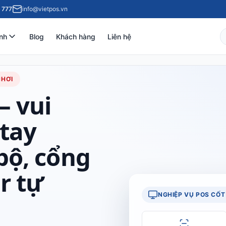
 777
info@vietpos.vn
nh
Blog
Khách hàng
Liên hệ
CHƠI
– vui
 tay
 bộ, cổng
er tự
NGHIỆP VỤ POS CỐT 