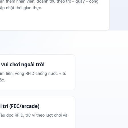
ần thêm nhân viên; doanh thu theo trò – quầy – cổng
ập nhật thời gian thực.
vui chơi ngoài trời
m tiền; vòng RFID chống nước + tủ
ộc.
 trí (FEC/arcade)
u đọc RFID, trừ ví theo lượt chơi và