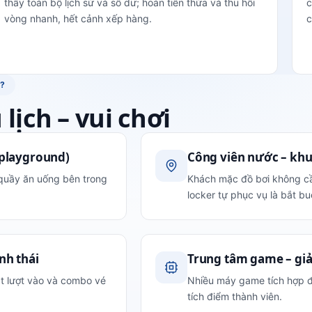
thấy toàn bộ lịch sử và số dư; hoàn tiền thừa và thu hồi
c
vòng nhanh, hết cảnh xếp hàng.
c
I?
lịch – vui chơi
 playground)
Công viên nước – khu 
quầy ăn uống bên trong
Khách mặc đồ bơi không cầ
locker tự phục vụ là bắt bu
nh thái
Trung tâm game – giải
át lượt vào và combo vé
Nhiều máy game tích hợp đầ
tích điểm thành viên.