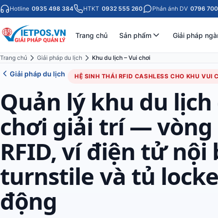
Hotline
0935 498 384
HTKT
0932 555 260
Phản ánh DV
0796 700
Trang chủ
Sản phẩm
Giải pháp ngà
Trang chủ
Giải pháp du lịch
Khu du lịch – Vui chơi
Giải pháp du lịch
HỆ SINH THÁI RFID CASHLESS CHO KHU VUI 
Quản lý khu du lịch 
chơi giải trí — vòng
RFID, ví điện tử nội
turnstile và tủ lock
động