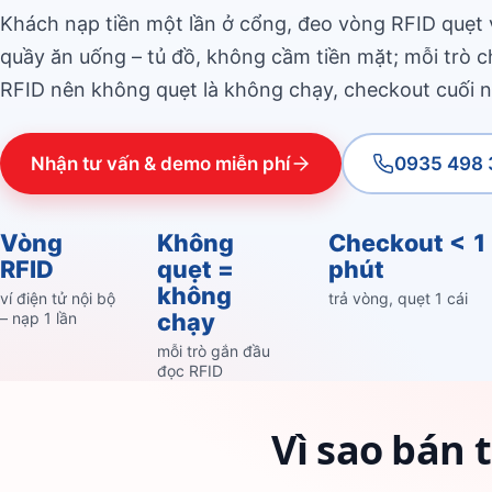
Khách nạp tiền một lần ở cổng, đeo vòng RFID quẹt v
quầy ăn uống – tủ đồ, không cầm tiền mặt; mỗi trò c
RFID nên không quẹt là không chạy, checkout cuối n
Nhận tư vấn & demo miễn phí
0935 498 
Vòng
Không
Checkout < 1
RFID
quẹt =
phút
không
ví điện tử nội bộ
trả vòng, quẹt 1 cái
chạy
– nạp 1 lần
mỗi trò gắn đầu
đọc RFID
Vì sao bán