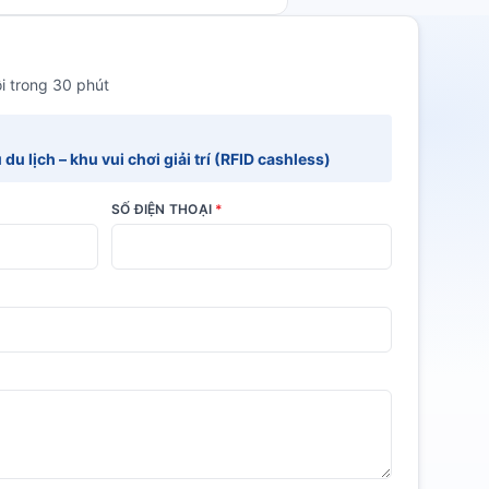
i trong 30 phút
u lịch – khu vui chơi giải trí (RFID cashless)
SỐ ĐIỆN THOẠI
*