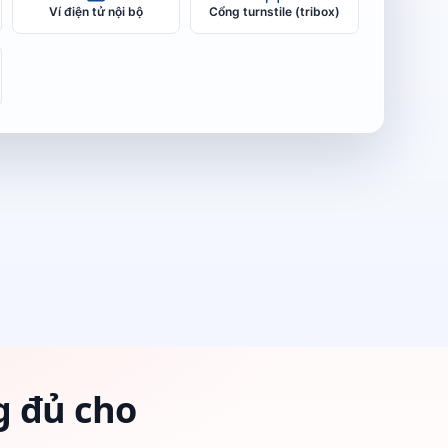
Ví điện tử nội bộ
Cổng turnstile (tribox)
g đủ cho