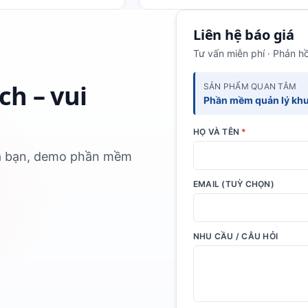
Liên hệ báo giá
Tư vấn miễn phí · Phản hồ
ch – vui
SẢN PHẨM QUAN TÂM
Phần mềm quản lý khu d
HỌ VÀ TÊN
*
của bạn, demo phần mềm
EMAIL (TUỲ CHỌN)
NHU CẦU / CÂU HỎI