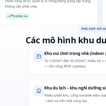
chính vòng RFID; quản lý tủ trống/đang dùng tập trung,
không cần phát chìa.
Tự phục vụ
PHÙ HỢP VỚI A
Các mô hình khu du 
Khu vui chơi trong nhà (indoor
Từ 1.000m² đến 20.000m², nhiều trò + 
— cần vòng RFID cashless.
Khu du lịch – khu nghỉ dưỡng si
Nhiều phân khu, cổng turnstile kiểm so
– dịch vụ trên một vòng tay.