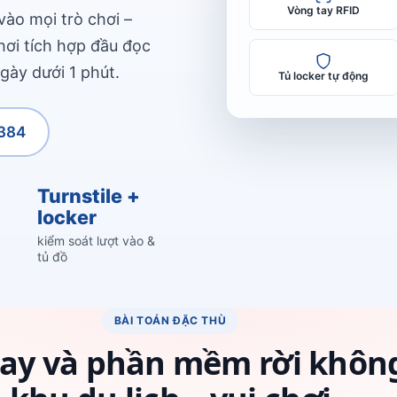
Vòng tay RFID
ào mọi trò chơi –
hơi tích hợp đầu đọc
gày dưới 1 phút.
Tủ locker tự động
384
Turnstile +
locker
kiểm soát lượt vào &
tủ đồ
BÀI TOÁN ĐẶC THÙ
 tay và phần mềm rời khôn