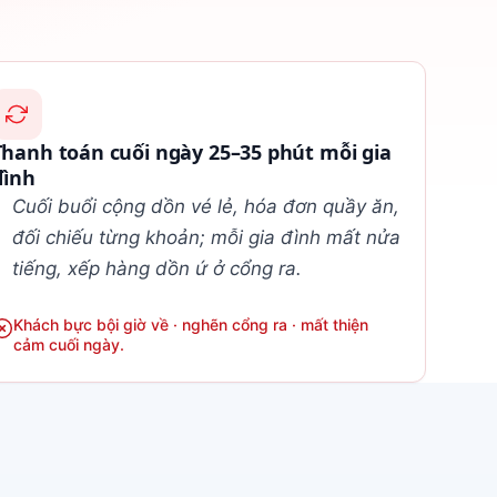
Thanh toán cuối ngày 25–35 phút mỗi gia
đình
Cuối buổi cộng dồn vé lẻ, hóa đơn quầy ăn,
đối chiếu từng khoản; mỗi gia đình mất nửa
tiếng, xếp hàng dồn ứ ở cổng ra.
Khách bực bội giờ về · nghẽn cổng ra · mất thiện
cảm cuối ngày.