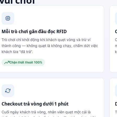
 vui chơi
Mỗi trò chơi gắn đầu đọc RFID
C
Trò chơi chỉ khởi động khi khách quẹt vòng và trừ ví
C
thành công — không quẹt là không chạy, chấm dứt việc
m
khách lừa “đã trả”.
k
Chặn thất thoát 100%
Checkout trả vòng dưới 1 phút
Cuối ngày khách trả vòng, nhân viên quẹt một cái là
T