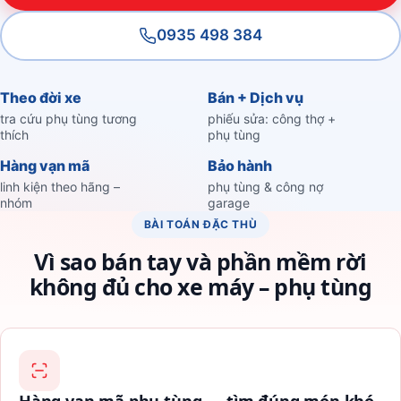
0935 498 384
Theo đời xe
Bán + Dịch vụ
tra cứu phụ tùng tương
phiếu sửa: công thợ +
thích
phụ tùng
Hàng vạn mã
Bảo hành
linh kiện theo hãng –
phụ tùng & công nợ
nhóm
garage
BÀI TOÁN ĐẶC THÙ
Vì sao bán tay và phần mềm rời
không đủ cho xe máy – phụ tùng
Hàng vạn mã phụ tùng — tìm đúng món khó