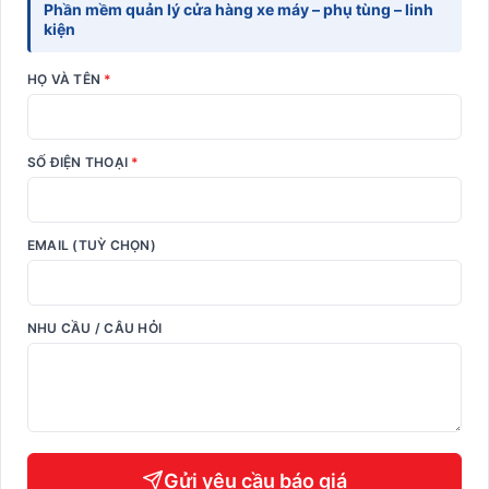
Phần mềm quản lý cửa hàng xe máy – phụ tùng – linh
kiện
HỌ VÀ TÊN
*
SỐ ĐIỆN THOẠI
*
EMAIL (TUỲ CHỌN)
NHU CẦU / CÂU HỎI
Gửi yêu cầu báo giá