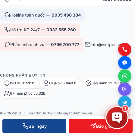
Hotline toàn quốc —
0935 498 384
Hỗ trợ KT 24/7 —
0932 555 260
Phản ánh dịch vụ —
0796 700 777
info@vietpos.vn
CHỨNG NHẬN & UY TÍN
ISO 9001:2015
CE/RoHS thiết bị
Bảo hành 12-36 tháng
6+ năm phục vụ B2B
1
© 2026 Việt POS — Việt Đức Trí Group. Mọi quyền được bảo lưu.
Bảo mật
·
Điều khoản
·
Sitemap
Gọi ngay
Báo giá