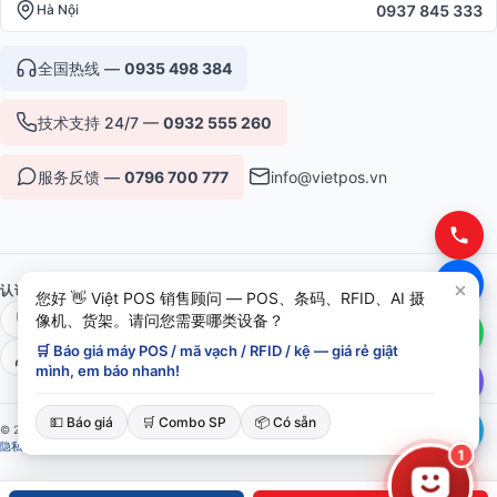
0937 845 333
Hà Nội
全国热线 —
0935 498 384
技术支持 24/7 —
0932 555 260
服务反馈 —
0796 700 777
info@vietpos.vn
认证与信誉
您好 👋 Việt POS 销售顾问 — POS、条码、RFID、AI 摄
ISO 9001:2015
CE/RoHS 设备
保修 12-36 个月
像机、货架。请问您需要哪类设备？
🛒 Báo giá máy POS / mã vạch / RFID / kệ — giá rẻ giật
6年以上服务 B2B
mình, em báo nhanh!
💵 Báo giá
🛒 Combo SP
📦 Có sẵn
© 2026 Việt POS — Việt Đức Trí Group. 版权所有.
隐私
·
条款
·
站点地图
1