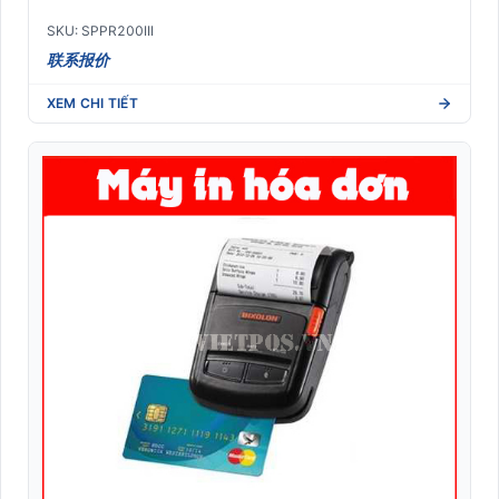
SKU: SPPR200III
联系报价
XEM CHI TIẾT