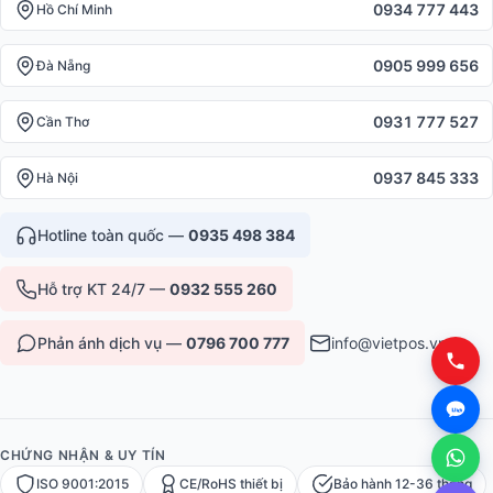
0934 777 443
Hồ Chí Minh
0905 999 656
Đà Nẵng
0931 777 527
Cần Thơ
0937 845 333
Hà Nội
Hotline toàn quốc —
0935 498 384
Hỗ trợ KT 24/7 —
0932 555 260
Phản ánh dịch vụ —
0796 700 777
info@vietpos.vn
CHỨNG NHẬN & UY TÍN
ISO 9001:2015
CE/RoHS thiết bị
Bảo hành 12-36 tháng