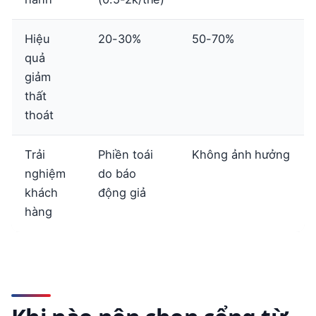
Hiệu
20-30%
50-70%
quả
giảm
thất
thoát
Trải
Phiền toái
Không ảnh hưởng
nghiệm
do báo
khách
động giả
hàng