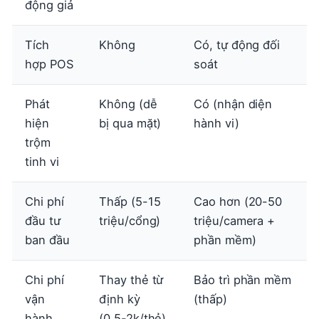
động giả
Tích
Không
Có, tự động đối
hợp POS
soát
Phát
Không (dễ
Có (nhận diện
hiện
bị qua mặt)
hành vi)
trộm
tinh vi
Chi phí
Thấp (5-15
Cao hơn (20-50
đầu tư
triệu/cổng)
triệu/camera +
ban đầu
phần mềm)
Chi phí
Thay thẻ từ
Bảo trì phần mềm
vận
định kỳ
(thấp)
hành
(0.5-2k/thẻ)