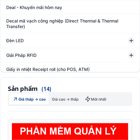
Deal - Khuyến mãi hôm nay
Decal mã vạch công nghiệp (Direct Thermal & Thermal
Transfer)
Đèn LED
Giải Pháp RFID
Giấy in nhiệt Receipt roll (cho POS, ATM)
Hệ thống giám sát đóng gói hàng hóa
Sản phẩm
(14)
In thẻ khách hàng
Giá thấp → cao
Giá cao → thấp
Mới nhất
Kệ kho hàng
Kệ siêu thị trưng bày