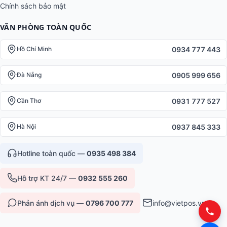
Chính sách bảo mật
VĂN PHÒNG TOÀN QUỐC
0934 777 443
Hồ Chí Minh
0905 999 656
Đà Nẵng
0931 777 527
Cần Thơ
0937 845 333
Hà Nội
Hotline toàn quốc —
0935 498 384
Hỗ trợ KT 24/7 —
0932 555 260
Phản ánh dịch vụ —
0796 700 777
info@vietpos.vn