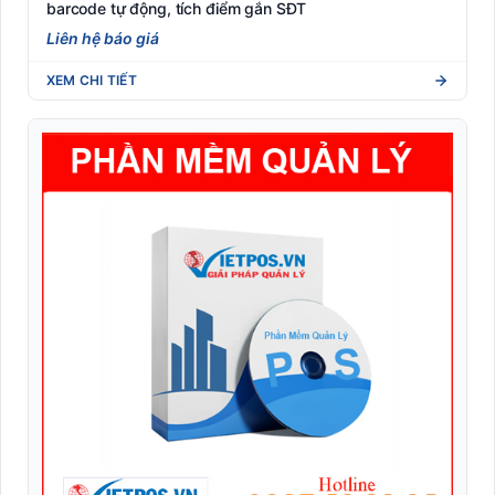
barcode tự động, tích điểm gắn SĐT
Robot Phục Vụ Nhà Hàng
Liên hệ báo giá
Tem phụ hàng nhập khẩu (Tuân thủ NĐ 43/2017)
XEM CHI TIẾT
Tem vải nhãn mác may mặc (Woven/Satin xuất khẩu)
Thiết Bị Bán Lẻ POS
Thiết bị phòng chống Covid-19
Thiết bị văn phòng