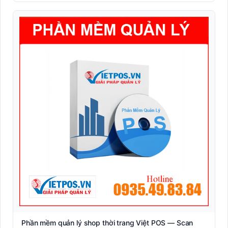
Nhãn giá điện tử
Nhãn Linerless không lót (Eco-friendly)
Nhãn Shipping vận chuyển quốc tế (DHL/UPS/FedEx)
Nhãn y tế dược phẩm (Blood tube, Medicine label)
Nhận dạng sinh trắc học
Phần mềm quản lý
Mô hình quản lý bán lẻ
Mô hình quản lý F&amp;B
Quản lý chuỗi cửa hàng
RFID
Phần mềm quản lý shop thời trang Việt POS — Scan