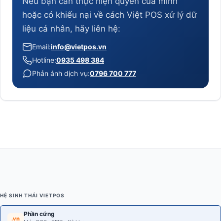
Nếu bạn cần thực hiện quyền của mình
hoặc có khiếu nại về cách Việt POS xử lý dữ
liệu cá nhân, hãy liên hệ:
Email:
info@vietpos.vn
Hotline:
0935 498 384
Phản ánh dịch vụ:
0796 700 777
HỆ SINH THÁI VIETPOS
Phần cứng
.vn