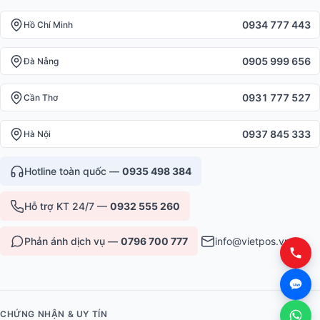
0934 777 443
Hồ Chí Minh
0905 999 656
Đà Nẵng
0931 777 527
Cần Thơ
0937 845 333
Hà Nội
Hotline toàn quốc —
0935 498 384
Hỗ trợ KT 24/7 —
0932 555 260
Phản ánh dịch vụ —
0796 700 777
info@vietpos.vn
CHỨNG NHẬN & UY TÍN