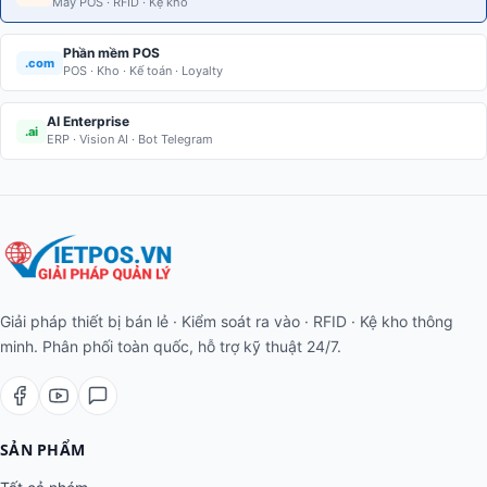
Máy POS · RFID · Kệ kho
Phần mềm POS
.com
POS · Kho · Kế toán · Loyalty
AI Enterprise
.ai
ERP · Vision AI · Bot Telegram
Giải pháp thiết bị bán lẻ · Kiểm soát ra vào · RFID · Kệ kho thông
minh. Phân phối toàn quốc, hỗ trợ kỹ thuật 24/7.
SẢN PHẨM