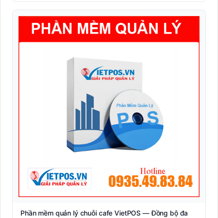
Nhãn giá điện tử
Nhãn Linerless không lót (Eco-friendly)
Nhãn Shipping vận chuyển quốc tế (DHL/UPS/FedEx)
Nhãn y tế dược phẩm (Blood tube, Medicine label)
Nhận dạng sinh trắc học
Phần mềm quản lý
Mô hình quản lý bán lẻ
Mô hình quản lý F&amp;B
Quản lý chuỗi cửa hàng
RFID
Phần mềm quản lý chuỗi cafe VietPOS — Đồng bộ đa