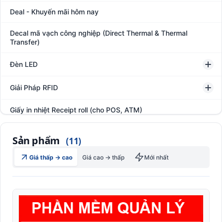
Deal - Khuyến mãi hôm nay
Decal mã vạch công nghiệp (Direct Thermal & Thermal
Transfer)
Đèn LED
Giải Pháp RFID
Giấy in nhiệt Receipt roll (cho POS, ATM)
Hệ thống giám sát đóng gói hàng hóa
Sản phẩm
(11)
In thẻ khách hàng
Giá thấp → cao
Giá cao → thấp
Mới nhất
Kệ kho hàng
Kệ siêu thị trưng bày