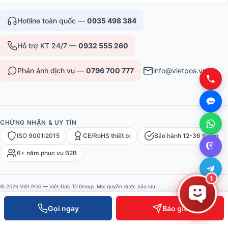
Hotline toàn quốc —
0935 498 384
Hỗ trợ KT 24/7 —
0932 555 260
Phản ánh dịch vụ —
0796 700 777
info@vietpos.vn
CHỨNG NHẬN & UY TÍN
ISO 9001:2015
CE/RoHS thiết bị
Bảo hành 12-36 tháng
6+ năm phục vụ B2B
1
© 2026 Việt POS — Việt Đức Trí Group. Mọi quyền được bảo lưu.
Bảo mật
·
Điều khoản
·
Sitemap
Gọi ngay
Báo giá