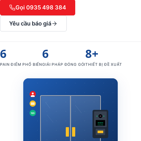
Gọi 0935 498 384
Yêu cầu báo giá
6
6
8+
PAIN ĐIỂM PHỔ BIẾN
GIẢI PHÁP ĐÓNG GÓI
THIẾT BỊ ĐỀ XUẤT
123
ACCESS
GRANTED