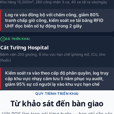
Kho hàng 15,000m², 280 công nhân 3 ca, 40 xe tải ra vào/ngày
Log ra vào đồng bộ với chấm công, giảm 80%
tranh chấp giờ công, kiểm soát xe tải bằng RFID
UHF đọc biển số tự động trong 2 giây
ĐÃ TRIỂN KHAI
Cát Tường Hospital
Bệnh viện 200 giường, 8 khu vực hạn chế (phòng mổ, ICU, kho
thuốc)
Kiểm soát ra vào theo cấp độ phân quyền, log truy
cập khu vực nhạy cảm lưu 5 năm phục vụ audit,
giảm 95% sự cố người lạ vào khu vực hạn chế
QUY TRÌNH TRIỂN KHAI
Từ khảo sát đến bàn giao
Việt POS làm trọn gói từng bước — bạn chỉ cần xác