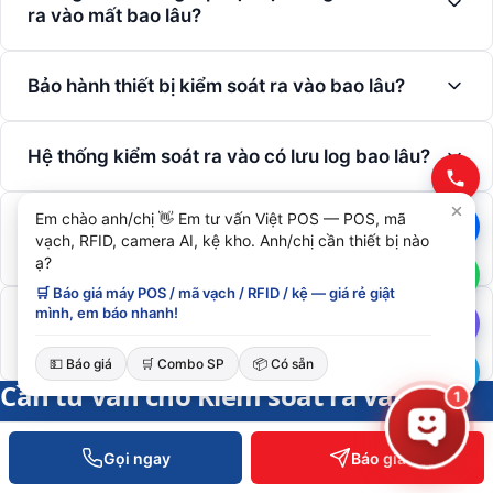
ra vào mất bao lâu?
Bảo hành thiết bị kiểm soát ra vào bao lâu?
Hệ thống kiểm soát ra vào có lưu log bao lâu?
Em chào anh/chị 👋 Em tư vấn Việt POS — POS, mã
Có thể mở rộng hệ thống kiểm soát ra vào khi
vạch, RFID, camera AI, kệ kho. Anh/chị cần thiết bị nào
công ty tăng nhân sự không?
ạ?
🛒 Báo giá máy POS / mã vạch / RFID / kệ — giá rẻ giật
mình, em báo nhanh!
Hệ thống kiểm soát ra vào có tích hợp camera
để truy vết sự cố không?
💵 Báo giá
🛒 Combo SP
📦 Có sẵn
Cần tư vấn cho Kiểm soát ra vào?
1
Đội ngũ Việt POS phản hồi trong 30 phút. Khảo sát
Gọi ngay
Báo giá
miễn phí, báo giá trong ngày.