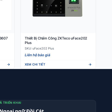
 B607
Thiết Bị Chấm Công ZKTeco uFace202
Plus
SKU: uFace202 Plus
Liên hệ báo giá
XEM CHI TIẾT
Ã TRIỂN KHAI
 Ngoại ngữ Đồi Cát