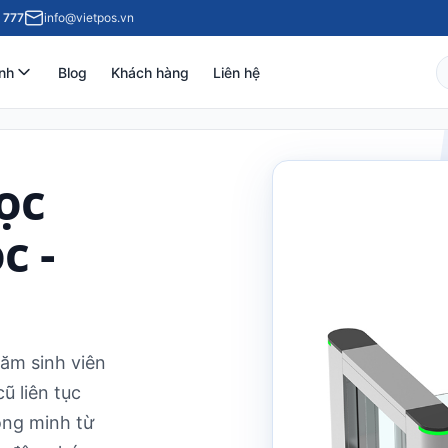
 777
info@vietpos.vn
nh
Blog
Khách hàng
Liên hệ
ọc
c -
răm sinh viên
ũ liên tục
hông minh từ