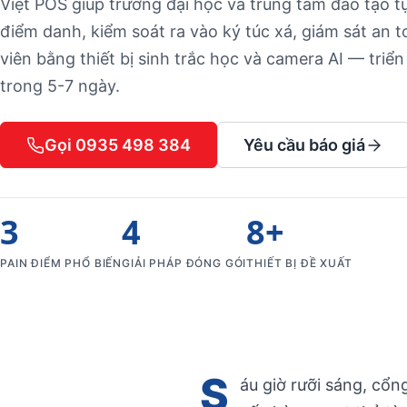
Việt POS giúp trường đại học và trung tâm đào tạo 
điểm danh, kiểm soát ra vào ký túc xá, giám sát an 
viên bằng thiết bị sinh trắc học và camera AI — triển
trong 5-7 ngày.
Gọi 0935 498 384
Yêu cầu báo giá
3
4
8+
PAIN ĐIỂM PHỔ BIẾN
GIẢI PHÁP ĐÓNG GÓI
THIẾT BỊ ĐỀ XUẤT
S
áu giờ rưỡi sáng, cổn