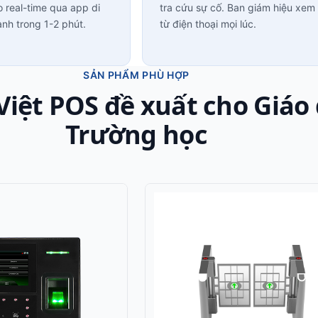
 real-time qua app di
tra cứu sự cố. Ban giám hiệu xem 
anh trong 1-2 phút.
từ điện thoại mọi lúc.
SẢN PHẨM PHÙ HỢP
 Việt POS đề xuất cho Giáo 
Trường học