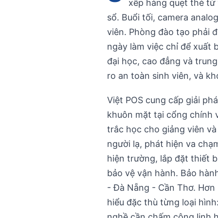
xếp hàng quẹt thẻ từ 
sổ. Buổi tối, camera ana
viên. Phòng đào tạo phải 
ngày làm việc chỉ để xuất 
đại học, cao đẳng và trung
ro an toàn sinh viên, và k
Việt POS cung cấp giải phá
khuôn mặt tại cổng chính v
trắc học cho giảng viên và
người lạ, phát hiện va chạ
hiện trường, lắp đặt thiết
bảo vệ vận hành. Bảo hành
- Đà Nẵng - Cần Thơ. Hơn 
hiểu đặc thù từng loại hìn
nghề cần chấm công linh h