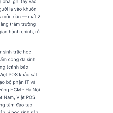
 phải ghi tay vào
ười lạ vào khuôn
c mỗi tuần — mất 2
 hàng trăm trường
ian hành chính, rủi
r sinh trắc học
chấm công đa sinh
ờng (cảnh báo
 Việt POS khảo sát
tạo bộ phận IT và
 vùng HCM - Hà Nội
ệt Nam, Việt POS
rung tâm đào tạo
ản lý học sinh sẵn