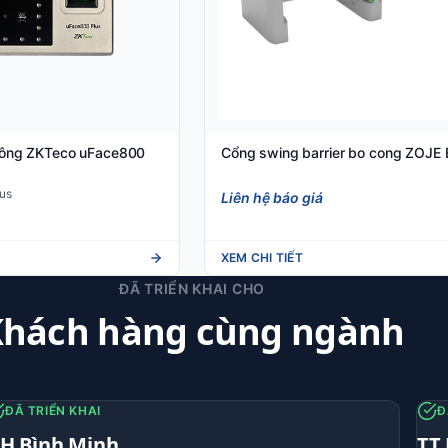
Công ZKTeco uFace800
Cổng swing barrier bo cong ZOJE
us
Liên hệ báo giá
XEM CHI TIẾT
ĐÃ TRIỂN KHAI CHO
hách hàng cùng ngành
ĐÃ TRIỂN KHAI
Đ
H Bình Minh
TT