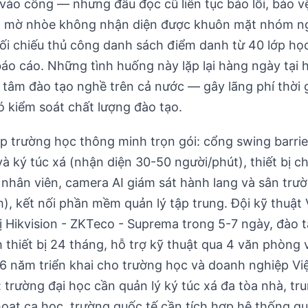
vào cổng — nhưng đầu đọc cũ liên tục báo lỗi, bảo vệ
log mờ nhòe không nhận diện được khuôn mặt nhóm ng
đối chiếu thủ công danh sách điểm danh từ 40 lớp họ
báo cáo. Những tình huống này lặp lại hàng ngày tại
 tâm đào tạo nghề trên cả nước — gây lãng phí thời g
hó kiểm soát chất lượng đào tạo.
p trường học thông minh trọn gói: cổng swing barrie
à ký túc xá (nhận diện 30-50 người/phút), thiết bị 
 nhân viên, camera AI giám sát hành lang và sân trư
m), kết nối phần mềm quản lý tập trung. Đội kỹ thuật
 bị Hikvision - ZKTeco - Suprema trong 5-7 ngày, đào 
 thiết bị 24 tháng, hỗ trợ kỹ thuật qua 4 văn phòng
6 năm triển khai cho trường học và doanh nghiệp Vi
h: trường đại học cần quản lý ký túc xá đa tòa nhà, t
oạt ca học, trường quốc tế cần tích hợp hệ thống qu