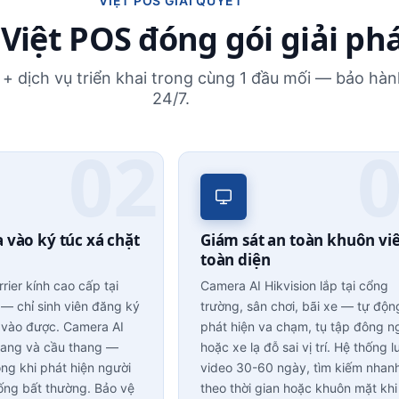
VIỆT POS GIẢI QUYẾT
Việt POS đóng gói giải ph
+ dịch vụ triển khai trong cùng 1 đầu mối — bảo hành
24/7.
 vào ký túc xá chặt
Giám sát an toàn khuôn vi
toàn diện
rier kính cao cấp tại
Camera AI Hikvision lắp tại cổng
 — chỉ sinh viên đăng ký
trường, sân chơi, bãi xe — tự độn
 vào được. Camera AI
phát hiện va chạm, tụ tập đông n
lang và cầu thang —
hoặc xe lạ đỗ sai vị trí. Hệ thống l
ng khi phát hiện người
video 30-60 ngày, tìm kiếm nhan
uống bất thường. Bảo vệ
theo thời gian hoặc khuôn mặt khi