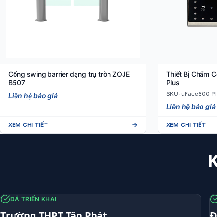
Cổng swing barrier dạng trụ tròn ZOJE
Thiết Bị Chấm 
B507
Plus
SKU: uFace800 Pl
Liên hệ báo giá
Liên hệ báo giá
XEM CHI TIẾT
XEM CHI TIẾT
K
ĐÃ TRIỂN KHAI
Trường THPT Tân Phát
Đ