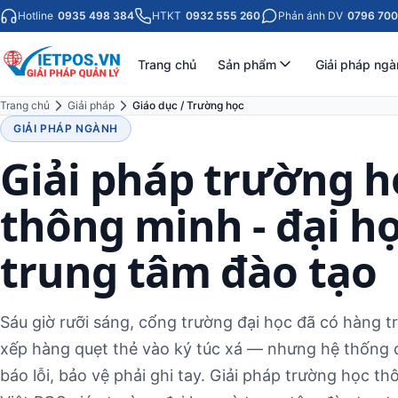
Hotline
0935 498 384
HTKT
0932 555 260
Phản ánh DV
0796 700
Trang chủ
Sản phẩm
Giải pháp ngà
Trang chủ
Giải pháp
Giáo dục / Trường học
GIẢI PHÁP NGÀNH
Giải pháp trường h
thông minh - đại họ
trung tâm đào tạo
Sáu giờ rưỡi sáng, cổng trường đại học đã có hàng t
xếp hàng quẹt thẻ vào ký túc xá — nhưng hệ thống c
báo lỗi, bảo vệ phải ghi tay. Giải pháp trường học t