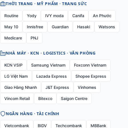
THỜI TRANG · MỸ PHẨM · TRANG SỨC
Routine
Yody
IVY moda
Canifa
An Phước
May 10
Innisfree
Guardian
Hasaki
Watsons
Medicare
PNJ
NHÀ MÁY · KCN · LOGISTICS · VĂN PHÒNG
KCN VSIP
Samsung Vietnam
Foxconn Vietnam
LG Việt Nam
Lazada Express
Shopee Express
Giao Hàng Nhanh
J&T Express
Vinhomes
Vincom Retail
Bitexco
Saigon Centre
NGÂN HÀNG · TÀI CHÍNH
Vietcombank
BIDV
Techcombank
MBBank