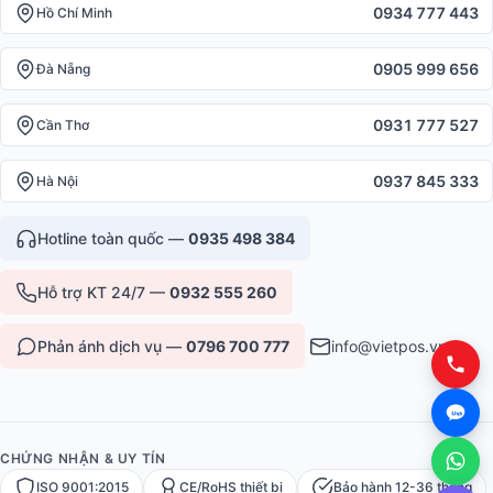
0934 777 443
Hồ Chí Minh
0905 999 656
Đà Nẵng
0931 777 527
Cần Thơ
0937 845 333
Hà Nội
Hotline toàn quốc —
0935 498 384
Hỗ trợ KT 24/7 —
0932 555 260
Phản ánh dịch vụ —
0796 700 777
info@vietpos.vn
CHỨNG NHẬN & UY TÍN
ISO 9001:2015
CE/RoHS thiết bị
Bảo hành 12-36 tháng