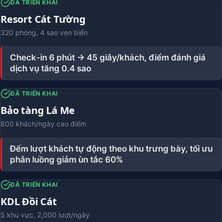
ĐÃ TRIỂN KHAI
Resort Cát Tường
320 phòng, 4 sao ven biển
Check-in 6 phút → 45 giây/khách, điểm đánh giá
dịch vụ tăng 0.4 sao
ĐÃ TRIỂN KHAI
Bảo tàng Lá Me
800 khách/ngày cao điểm
Đếm lượt khách tự động theo khu trưng bày, tối ưu
phân luồng giảm ùn tắc 60%
ĐÃ TRIỂN KHAI
KDL Đồi Cát
5 khu vực, 2,000 lượt/ngày