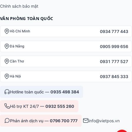
Chính sách bảo mật
VĂN PHÒNG TOÀN QUỐC
0934 777 443
Hồ Chí Minh
0905 999 656
Đà Nẵng
0931 777 527
Cần Thơ
0937 845 333
Hà Nội
Hotline toàn quốc —
0935 498 384
Hỗ trợ KT 24/7 —
0932 555 260
Phản ánh dịch vụ —
0796 700 777
info@vietpos.vn