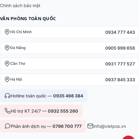
Chính sách bảo mật
VĂN PHÒNG TOÀN QUỐC
0934 777 443
Hồ Chí Minh
0905 999 656
Đà Nẵng
0931 777 527
Cần Thơ
0937 845 333
Hà Nội
Hotline toàn quốc —
0935 498 384
Hỗ trợ KT 24/7 —
0932 555 260
Phản ánh dịch vụ —
0796 700 777
info@vietpos.vn