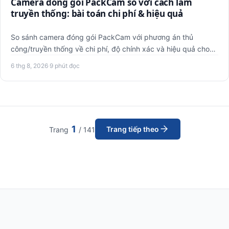
Camera đóng gói PackCam so với cách làm
truyền thống: bài toán chi phí & hiệu quả
So sánh camera đóng gói PackCam với phương án thủ
công/truyền thống về chi phí, độ chính xác và hiệu quả cho
shop online…
6 thg 8, 2026
·
9 phút đọc
1
Trang tiếp theo
Trang
/ 141