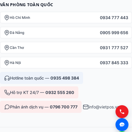
VĂN PHÒNG TOÀN QUỐC
0934 777 443
Hồ Chí Minh
0905 999 656
Đà Nẵng
0931 777 527
Cần Thơ
0937 845 333
Hà Nội
Hotline toàn quốc —
0935 498 384
Hỗ trợ KT 24/7 —
0932 555 260
Phản ánh dịch vụ —
0796 700 777
info@vietpos.vn