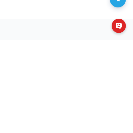
1
AI Enterprise
ERP · Vision AI · Bot Telegram
VĂN PHÒNG TOÀN QUỐC
0934 777 443
Hồ Chí Minh
0905 999 656
Đà Nẵng