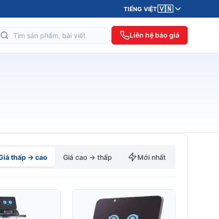
🇻🇳
TIẾNG VIỆT
Liên hệ báo giá
Giá thấp → cao
Giá cao → thấp
Mới nhất