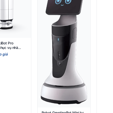
iBot Pro
phục vụ nhà
o giá
Robot GreetingBot Mini tự