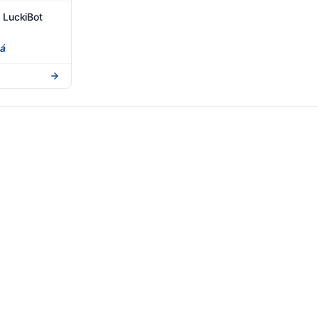
 LuckiBot
iá