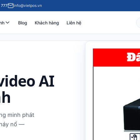
 777
info@vietpos.vn
nh
Blog
Khách hàng
Liên hệ
video AI
nh
ông minh phát
cháy nổ —