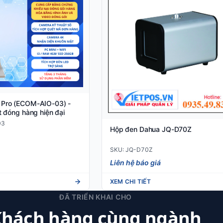
 Pro (ECOM-AIO-03) -
t đóng hàng hiện đại
03
Hộp đen Dahua JQ-D70Z
SKU: JQ-D70Z
Liên hệ báo giá
XEM CHI TIẾT
ĐÃ TRIỂN KHAI CHO
hách hàng cùng ngành