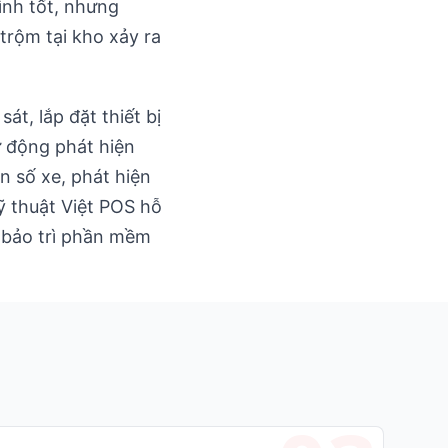
ình tốt, nhưng
trộm tại kho xảy ra
t, lắp đặt thiết bị
ự động phát hiện
 số xe, phát hiện
ỹ thuật Việt POS hỗ
, bảo trì phần mềm