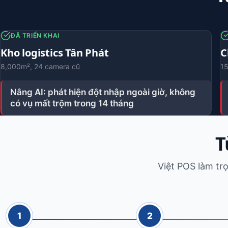
ĐÃ TRIỂN KHAI
Kho logistics Tân Phát
C
8,000m², 24 camera cũ
15
Nâng AI: phát hiện đột nhập ngoài giờ, không
có vụ mất trộm trong 14 tháng
T
Việt POS làm tr
1
2