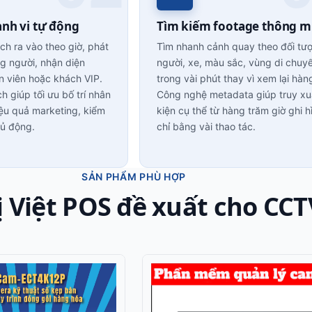
ành vi tự động
Tìm kiếm footage thông m
h ra vào theo giờ, phát
Tìm nhanh cảnh quay theo đối tư
ng người, nhận diện
người, xe, màu sắc, vùng di chuy
 viên hoặc khách VIP.
trong vài phút thay vì xem lại hàn
ch giúp tối ưu bố trí nhân
Công nghệ metadata giúp truy xu
iệu quả marketing, kiểm
kiện cụ thể từ hàng trăm giờ ghi h
hủ động.
chỉ bằng vài thao tác.
SẢN PHẨM PHÙ HỢP
ị Việt POS đề xuất cho CCT