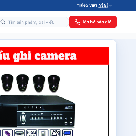
🇻🇳
TIẾNG VIỆT
Liên hệ báo giá