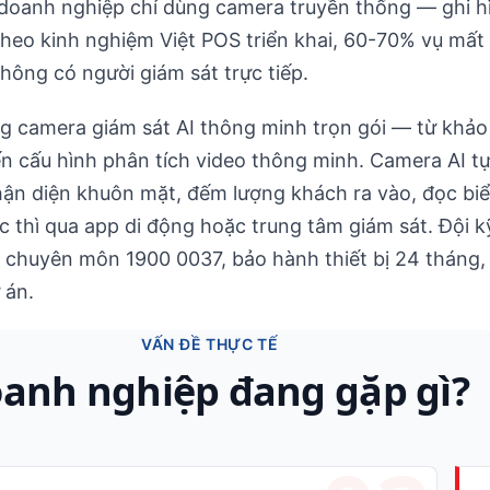
i doanh nghiệp chỉ dùng camera truyền thống — ghi h
heo kinh nghiệm Việt POS triển khai, 60-70% vụ mất 
không có người giám sát trực tiếp.
 camera giám sát AI thông minh trọn gói — từ khảo sá
ến cấu hình phân tích video thông minh. Camera AI t
n diện khuôn mặt, đếm lượng khách ra vào, đọc biển
c thì qua app di động hoặc trung tâm giám sát. Đội k
ne chuyên môn 1900 0037, bảo hành thiết bị 24 tháng
 án.
VẤN ĐỀ THỰC TẾ
anh nghiệp đang gặp gì?