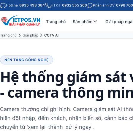
Hotline
0935 498 384
HTKT
0932 555 260
Phản ánh DV
0796 700
Trang chủ
Sản phẩm
Giải pháp ngà
Trang chủ
Giải pháp
CCTV AI
NỀN TẢNG CÔNG NGHỆ
Hệ thống giám sát 
- camera thông mi
Camera thường chỉ ghi hình. Camera giám sát AI th
hiện đột nhập, đếm khách, nhận biển số, cảnh báo 
chuyển từ 'xem lại' thành 'xử lý ngay'.