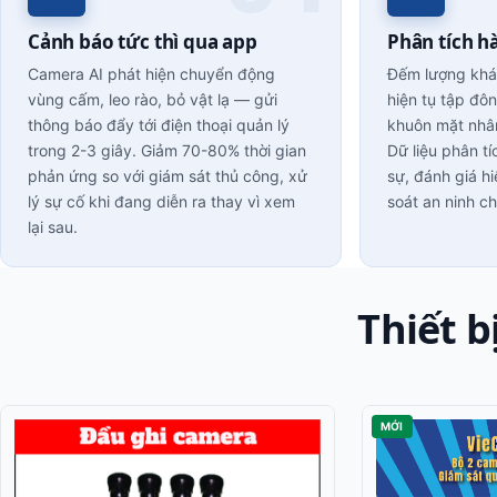
Cảnh báo tức thì qua app
Phân tích h
Camera AI phát hiện chuyển động
Đếm lượng khác
vùng cấm, leo rào, bỏ vật lạ — gửi
hiện tụ tập đô
thông báo đẩy tới điện thoại quản lý
khuôn mặt nhân
trong 2-3 giây. Giảm 70-80% thời gian
Dữ liệu phân tí
phản ứng so với giám sát thủ công, xử
sự, đánh giá h
lý sự cố khi đang diễn ra thay vì xem
soát an ninh c
lại sau.
Thiết b
MỚI