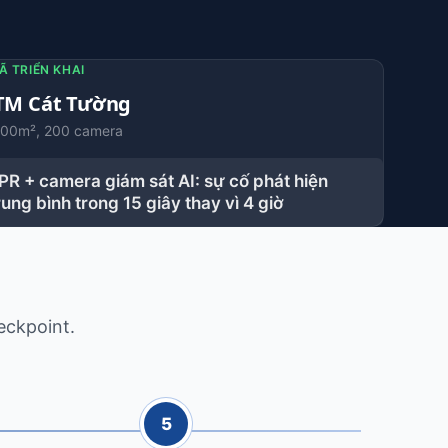
Ã TRIỂN KHAI
TM Cát Tường
00m², 200 camera
PR + camera giám sát AI: sự cố phát hiện
rung bình trong 15 giây thay vì 4 giờ
eckpoint.
5