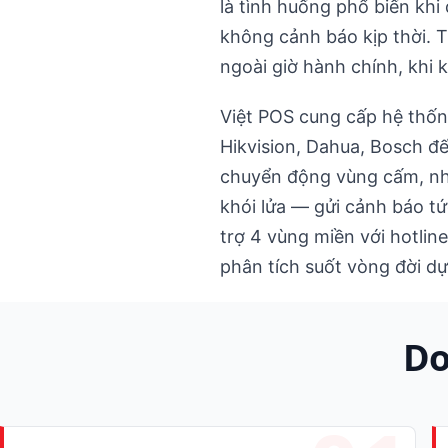
là tình huống phổ biến kh
không cảnh báo kịp thời. T
ngoài giờ hành chính, khi 
Việt POS cung cấp hệ thống
Hikvision, Dahua, Bosch đ
chuyển động vùng cấm, nhậ
khói lửa — gửi cảnh báo tứ
trợ 4 vùng miền với hotli
phân tích suốt vòng đời dự
Do