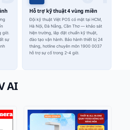
inh
Hỗ trợ kỹ thuật 4 vùng miền
ợng
Đội kỹ thuật Việt POS có mặt tại HCM,
ển
Hà Nội, Đà Nẵng, Cần Thơ — khảo sát
g giờ.
hiện trường, lắp đặt chuẩn kỹ thuật,
ất sự
đào tạo vận hành. Bảo hành thiết bị 24
ình
tháng, hotline chuyên môn 1900 0037
hỗ trợ sự cố trong 2-4 giờ.
V AI