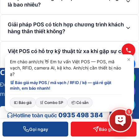
là bao nhiêu?
Giải pháp POS có tích hợp chương trình khách
hàng thân thiết không?
Việt POS có hỗ trợ kỹ thuật từ xa khi gặp sự cố
không?
Em chào anh/chị 👋 Em tư vấn Việt POS — POS, mã
vạch, RFID, camera AI, kệ kho. Anh/chị cần thiết bị nào
Cần tư vấn cho POS bán lẻ?
ạ?
🛒 Báo giá máy POS / mã vạch / RFID / kệ — giá rẻ giật
Đội ngũ Việt POS phản hồi trong 30 phút. Khảo sát
mình, em báo nhanh!
miễn phí, báo giá trong ngày.
💵 Báo giá
🛒 Combo SP
📦 Có sẵn
1
0935 498 384
Hotline toàn quốc
Gọi ngay
Báo giá
HCM
0934 777 443