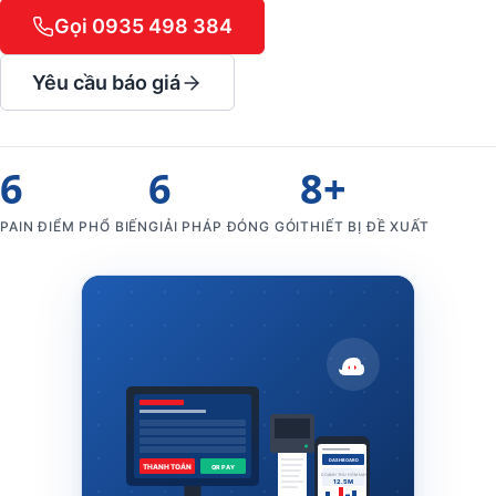
Gọi 0935 498 384
Yêu cầu báo giá
6
6
8+
PAIN ĐIỂM PHỔ BIẾN
GIẢI PHÁP ĐÓNG GÓI
THIẾT BỊ ĐỀ XUẤT
DASHBOARD
THANH TOÁN
QR PAY
DOANH THU HÔM NAY
12.5M