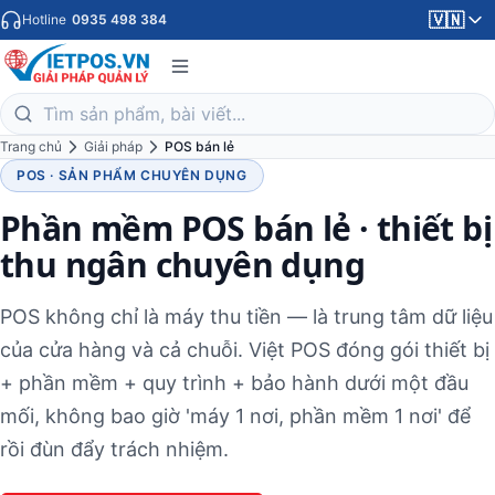
🇻🇳
Hotline
0935 498 384
Trang chủ
Giải pháp
POS bán lẻ
POS · SẢN PHẨM CHUYÊN DỤNG
Phần mềm POS bán lẻ · thiết bị
thu ngân chuyên dụng
POS không chỉ là máy thu tiền — là trung tâm dữ liệu
của cửa hàng và cả chuỗi. Việt POS đóng gói thiết bị
+ phần mềm + quy trình + bảo hành dưới một đầu
mối, không bao giờ 'máy 1 nơi, phần mềm 1 nơi' để
rồi đùn đẩy trách nhiệm.