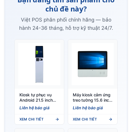
chủ đề này?
Việt POS phân phối chính hãng — bảo
hành 24-36 tháng, hỗ trợ kỹ thuật 24/7.
Kiosk tự phục vụ
Máy kiosk cảm ứng
Android 21.5 inch
treo tường 15.6 inch
chân đứng KD215B
(X86) GD156 — Việt
Liên hệ báo giá
Liên hệ báo giá
— Việt POS
POS
XEM CHI TIẾT
XEM CHI TIẾT