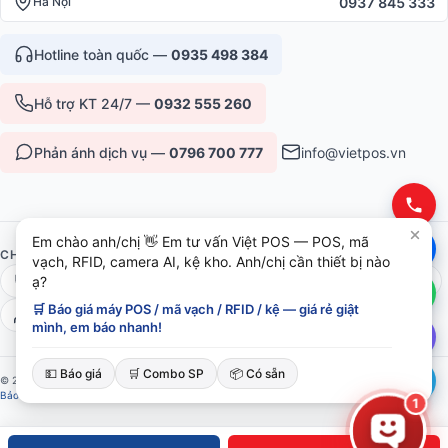
0937 845 333
Hà Nội
Hotline toàn quốc —
0935 498 384
Hỗ trợ KT 24/7 —
0932 555 260
Phản ánh dịch vụ —
0796 700 777
info@vietpos.vn
Em chào anh/chị 👋 Em tư vấn Việt POS — POS, mã
CHỨNG NHẬN & UY TÍN
vạch, RFID, camera AI, kệ kho. Anh/chị cần thiết bị nào
ISO 9001:2015
CE/RoHS thiết bị
Bảo hành 12-36 tháng
ạ?
🛒 Báo giá máy POS / mã vạch / RFID / kệ — giá rẻ giật
6+ năm phục vụ B2B
mình, em báo nhanh!
💵 Báo giá
🛒 Combo SP
📦 Có sẵn
© 2026 Việt POS — Việt Đức Trí Group. Mọi quyền được bảo lưu.
Bảo mật
·
Điều khoản
·
Sitemap
1