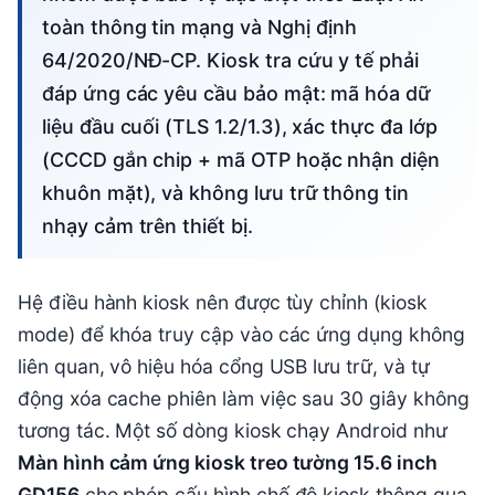
toàn thông tin mạng và Nghị định
64/2020/NĐ-CP. Kiosk tra cứu y tế phải
đáp ứng các yêu cầu bảo mật: mã hóa dữ
liệu đầu cuối (TLS 1.2/1.3), xác thực đa lớp
(CCCD gắn chip + mã OTP hoặc nhận diện
khuôn mặt), và không lưu trữ thông tin
nhạy cảm trên thiết bị.
Hệ điều hành kiosk nên được tùy chỉnh (kiosk
mode) để khóa truy cập vào các ứng dụng không
liên quan, vô hiệu hóa cổng USB lưu trữ, và tự
động xóa cache phiên làm việc sau 30 giây không
tương tác. Một số dòng kiosk chạy Android như
Màn hình cảm ứng kiosk treo tường 15.6 inch
GD156
cho phép cấu hình chế độ kiosk thông qua