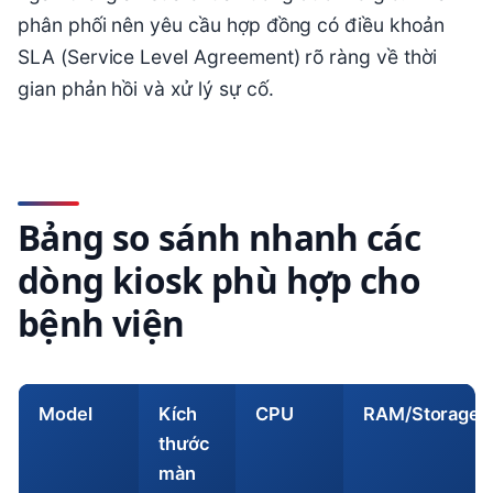
phân phối nên yêu cầu hợp đồng có điều khoản
SLA (Service Level Agreement) rõ ràng về thời
gian phản hồi và xử lý sự cố.
Bảng so sánh nhanh các
dòng kiosk phù hợp cho
bệnh viện
Model
Kích
CPU
RAM/Storage
thước
màn