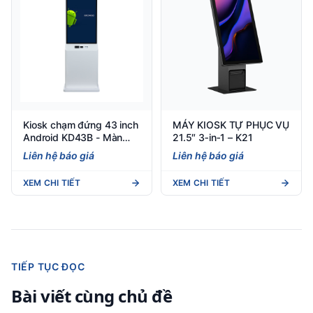
Kiosk chạm đứng 43 inch
MÁY KIOSK TỰ PHỤC VỤ
Android KD43B - Màn
21.5″ 3‑in‑1 – K21
hình cảm ứng tự phục vụ
Liên hệ báo giá
Liên hệ báo giá
— Việt POS
XEM CHI TIẾT
XEM CHI TIẾT
TIẾP TỤC ĐỌC
Bài viết cùng chủ đề