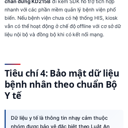
chân đứng KD215B
đi kèm SDK hỗ trợ tích hợp
nhanh với các phần mềm quản lý bệnh viện phổ
biến. Nếu bệnh viện chưa có hệ thống HIS, kiosk
vẫn có thể hoạt động ở chế độ offline với cơ sở dữ
liệu nội bộ và đồng bộ khi có kết nối mạng.
Tiêu chí 4: Bảo mật dữ liệu
bệnh nhân theo chuẩn Bộ
Y tế
Dữ liệu y tế là thông tin nhạy cảm thuộc
nhóm được bảo vệ đặc biệt theo Luật An