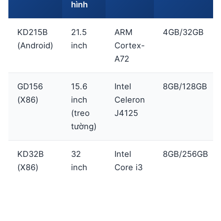
hình
KD215B
21.5
ARM
4GB/32GB
(Android)
inch
Cortex-
A72
GD156
15.6
Intel
8GB/128GB
(X86)
inch
Celeron
(treo
J4125
tường)
KD32B
32
Intel
8GB/256GB
(X86)
inch
Core i3