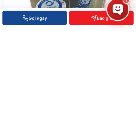
1
Gọi ngay
Báo giá
Giấy in bill K58-45
SKU: K58-45
6.000 ₫
XEM CHI TIẾT