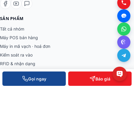
SẢN PHẨM
Tất cả nhóm
Máy POS bán hàng
Máy in mã vạch · hoá đơn
Kiểm soát ra vào
1
RFID & nhận dạng
Kệ kho · trưng bày
Gọi ngay
Báo giá
THÔNG TIN
Về Việt POS
Khách hàng tiêu biểu
Bài viết & tin tức
Tuyển dụng
Câu hỏi thường gặp