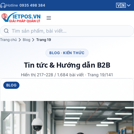
🇻🇳
Hotline
0935 498 384
Trang chủ
Blog
Trang 19
BLOG · KIẾN THỨC
Tin tức & Hướng dẫn B2B
Hiển thị 217–228 / 1.684 bài viết · Trang 19/141
BLOG