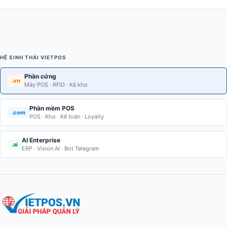
HỆ SINH THÁI VIETPOS
Phần cứng
.vn
Máy POS · RFID · Kệ kho
Phần mềm POS
.com
POS · Kho · Kế toán · Loyalty
AI Enterprise
.ai
ERP · Vision AI · Bot Telegram