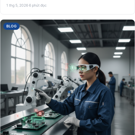
t…
1 thg 5, 2026
·
6 phút đọc
BLOG