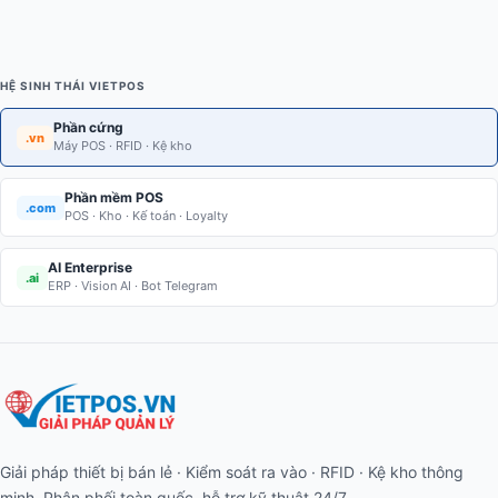
HỆ SINH THÁI VIETPOS
Phần cứng
.vn
Máy POS · RFID · Kệ kho
Phần mềm POS
.com
POS · Kho · Kế toán · Loyalty
AI Enterprise
.ai
ERP · Vision AI · Bot Telegram
Giải pháp thiết bị bán lẻ · Kiểm soát ra vào · RFID · Kệ kho thông
minh. Phân phối toàn quốc, hỗ trợ kỹ thuật 24/7.