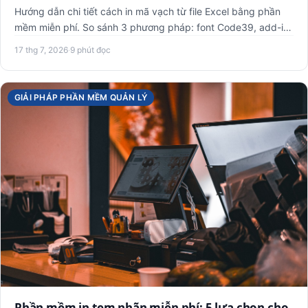
Hướng dẫn chi tiết cách in mã vạch từ file Excel bằng phần
mềm miễn phí. So sánh 3 phương pháp: font Code39, add-in
Exce…
17 thg 7, 2026
·
9 phút đọc
GIẢI PHÁP PHẦN MỀM QUẢN LÝ
Phần mềm in tem nhãn miễn phí: 5 lựa chọn cho