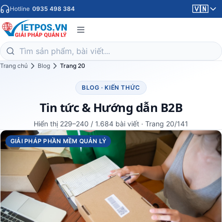
🇻🇳
Hotline
0935 498 384
Trang chủ
Blog
Trang 20
BLOG · KIẾN THỨC
Tin tức & Hướng dẫn B2B
Hiển thị 229–240 / 1.684 bài viết · Trang 20/141
GIẢI PHÁP PHẦN MỀM QUẢN LÝ