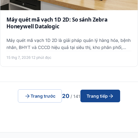
Máy quét mã vạch 1D 2D: So sánh Zebra
Honeywell Datalogic
Máy quét mã vạch 1D 2D là giải pháp quản lý hàng hóa, bệnh
nhân, BHYT và CCCD hiệu quả tại siêu thị, kho phân phối,
phòn…
15 thg 7, 2026
·
12 phút đọc
20
Trang trước
Trang tiếp
/ 141