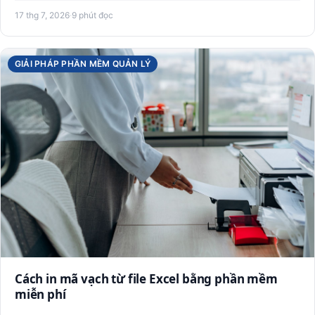
…
17 thg 7, 2026
·
9 phút đọc
GIẢI PHÁP PHẦN MỀM QUẢN LÝ
Cách in mã vạch từ file Excel bằng phần mềm
miễn phí