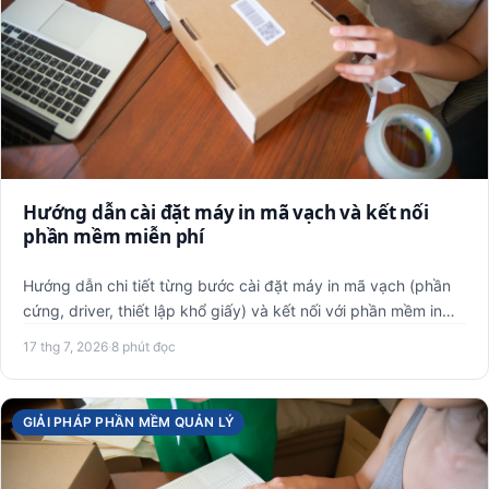
Hướng dẫn cài đặt máy in mã vạch và kết nối
phần mềm miễn phí
Hướng dẫn chi tiết từng bước cài đặt máy in mã vạch (phần
cứng, driver, thiết lập khổ giấy) và kết nối với phần mềm in
b…
17 thg 7, 2026
·
8 phút đọc
GIẢI PHÁP PHẦN MỀM QUẢN LÝ