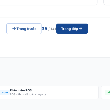
35
Trang trước
Trang tiếp
/ 141
Phần mềm POS
.com
.ai
POS · Kho · Kế toán · Loyalty