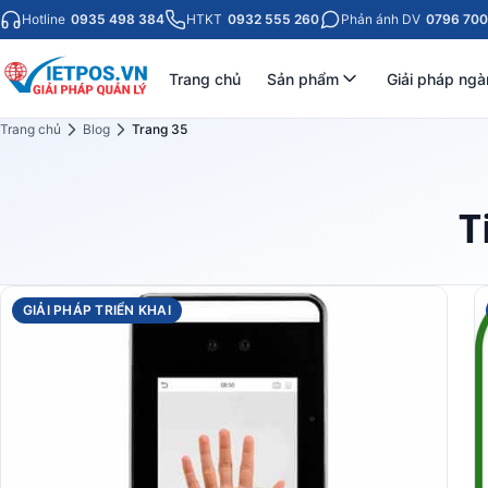
Hotline
0935 498 384
HTKT
0932 555 260
Phản ánh DV
0796 700
Trang chủ
Sản phẩm
Giải pháp ngà
Trang chủ
Blog
Trang 35
T
GIẢI PHÁP TRIỂN KHAI