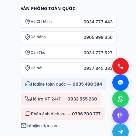
VĂN PHÒNG TOÀN QUỐC
0934 777 443
Hồ Chí Minh
0905 999 656
Đà Nẵng
0931 777 527
Cần Thơ
0937 845 333
Hà Nội
Hotline toàn quốc —
0935 498 384
Hỗ trợ KT 24/7 —
0932 555 260
Phản ánh dịch vụ —
0796 700 777
info@vietpos.vn