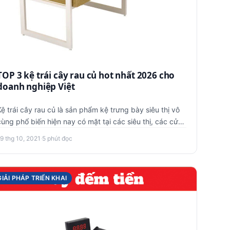
TOP 3 kệ trái cây rau củ hot nhất 2026 cho
doanh nghiệp Việt
Kệ trái cây rau củ là sản phẩm kệ trưng bày siêu thị vô
cùng phổ biến hiện nay có mặt tại các siêu thị, các cửa
hàng tiệ…
9 thg 10, 2021
·
5 phút đọc
GIẢI PHÁP TRIỂN KHAI