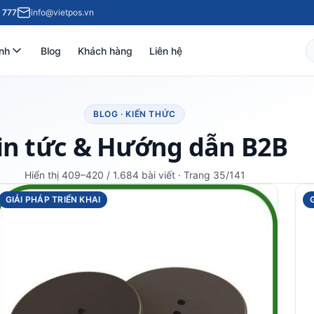
 777
info@vietpos.vn
nh
Blog
Khách hàng
Liên hệ
BLOG · KIẾN THỨC
in tức & Hướng dẫn B2B
Hiển thị 409–420 / 1.684 bài viết · Trang 35/141
GIẢI PHÁP TRIỂN KHAI