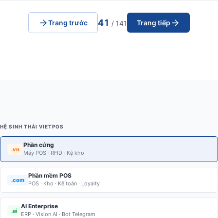
41
Trang trước
Trang tiếp
/ 141
HỆ SINH THÁI VIETPOS
Phần cứng
.vn
Máy POS · RFID · Kệ kho
Phần mềm POS
.com
POS · Kho · Kế toán · Loyalty
AI Enterprise
.ai
ERP · Vision AI · Bot Telegram