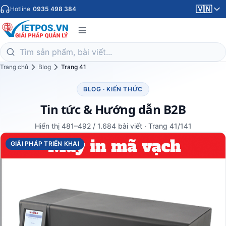
🇻🇳
Hotline
0935 498 384
Trang chủ
Blog
Trang 41
BLOG · KIẾN THỨC
Tin tức & Hướng dẫn B2B
Hiển thị 481–492 / 1.684 bài viết · Trang 41/141
GIẢI PHÁP TRIỂN KHAI