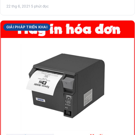
…
22 thg 6, 2021
·
5 phút đọc
GIẢI PHÁP TRIỂN KHAI