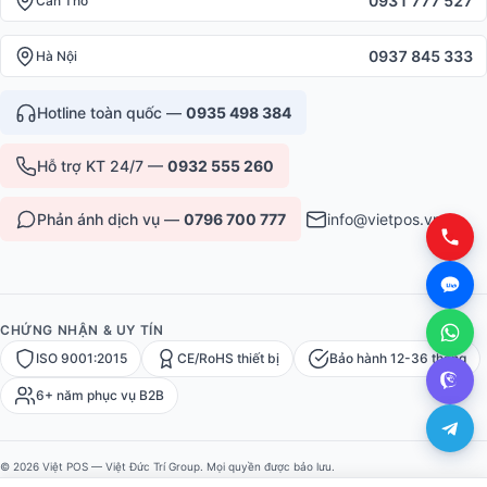
0931 777 527
Cần Thơ
0937 845 333
Hà Nội
Hotline toàn quốc —
0935 498 384
Hỗ trợ KT 24/7 —
0932 555 260
Phản ánh dịch vụ —
0796 700 777
info@vietpos.vn
CHỨNG NHẬN & UY TÍN
ISO 9001:2015
CE/RoHS thiết bị
Bảo hành 12-36 tháng
6+ năm phục vụ B2B
© 2026 Việt POS — Việt Đức Trí Group. Mọi quyền được bảo lưu.
Bảo mật
·
Điều khoản
·
Sitemap