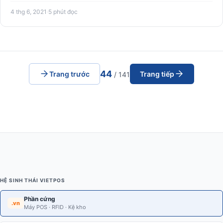
…
4 thg 6, 2021
·
5 phút đọc
44
Trang trước
Trang tiếp
/ 141
HỆ SINH THÁI VIETPOS
Phần cứng
.vn
Máy POS · RFID · Kệ kho