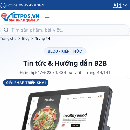
🇻🇳
Hotline
0935 498 384
Trang chủ
Blog
Trang 44
BLOG · KIẾN THỨC
Tin tức & Hướng dẫn B2B
Hiển thị 517–528 / 1.684 bài viết · Trang 44/141
GIẢI PHÁP TRIỂN KHAI