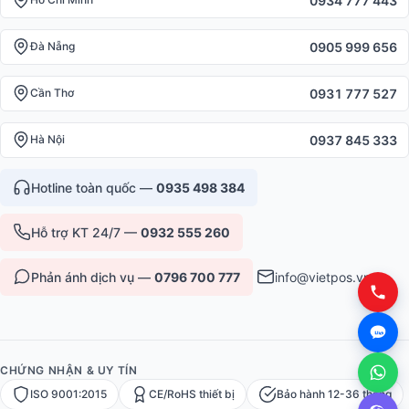
0934 777 443
0905 999 656
Đà Nẵng
0931 777 527
Cần Thơ
0937 845 333
Hà Nội
Hotline toàn quốc —
0935 498 384
Hỗ trợ KT 24/7 —
0932 555 260
Phản ánh dịch vụ —
0796 700 777
info@vietpos.vn
CHỨNG NHẬN & UY TÍN
ISO 9001:2015
CE/RoHS thiết bị
Bảo hành 12-36 tháng