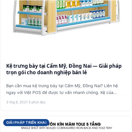
Kệ trưng bày tại Cẩm Mỹ, Đồng Nai — Giải pháp
trọn gói cho doanh nghiệp bán lẻ
Bạn cần mua kệ trưng bày tại Cẩm Mỹ, Đồng Nai? Liên hệ
ngay với Việt POS để được tư vấn nhanh chóng. Kệ của
chúng tôi đư…
3 thg 6, 2021
·
5 phút đọc
GIẢI PHÁP TRIỂN KHAI