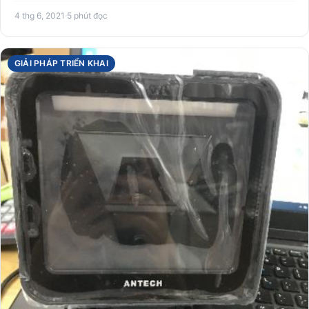
chuyền …
4 thg 6, 2021
·
5 phút đọc
GIẢI PHÁP TRIỂN KHAI