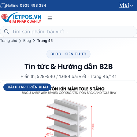
🇻🇳
Hotline
0935 498 384
Trang chủ
Blog
Trang 45
BLOG · KIẾN THỨC
Tin tức & Hướng dẫn B2B
Hiển thị 529–540 / 1.684 bài viết · Trang 45/141
GIẢI PHÁP TRIỂN KHAI