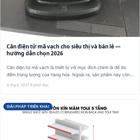
Cân điện tử mã vạch cho siêu thị và bán lẻ —
hướng dẫn chọn 2026
Cân điện tử mã vạch là thiết bị với mục đích chính là để đo
đếm trọng lượng của hàng hóa. Ngoài ra, sản phẩm này còn
có …
4 thg 6, 2021
·
8 phút đọc
GIẢI PHÁP TRIỂN KHAI