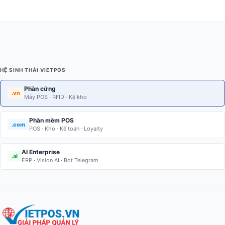
HỆ SINH THÁI VIETPOS
Phần cứng
.vn
Máy POS · RFID · Kệ kho
Phần mềm POS
.com
POS · Kho · Kế toán · Loyalty
AI Enterprise
.ai
ERP · Vision AI · Bot Telegram