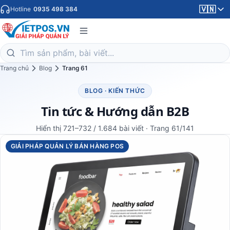
🇻🇳
Hotline
0935 498 384
Trang chủ
Blog
Trang 61
BLOG · KIẾN THỨC
Tin tức & Hướng dẫn B2B
Hiển thị 721–732 / 1.684 bài viết · Trang 61/141
GIẢI PHÁP QUẢN LÝ BÁN HÀNG POS