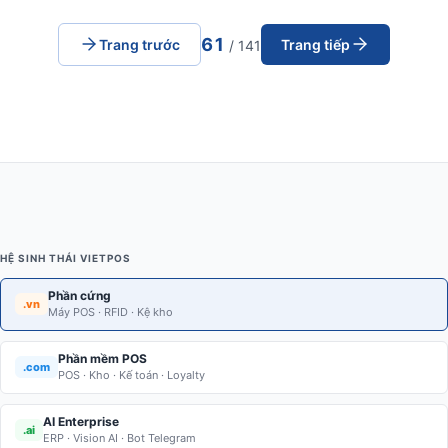
61
Trang trước
Trang tiếp
/ 141
HỆ SINH THÁI VIETPOS
Phần cứng
.vn
Máy POS · RFID · Kệ kho
Phần mềm POS
.com
POS · Kho · Kế toán · Loyalty
AI Enterprise
.ai
ERP · Vision AI · Bot Telegram