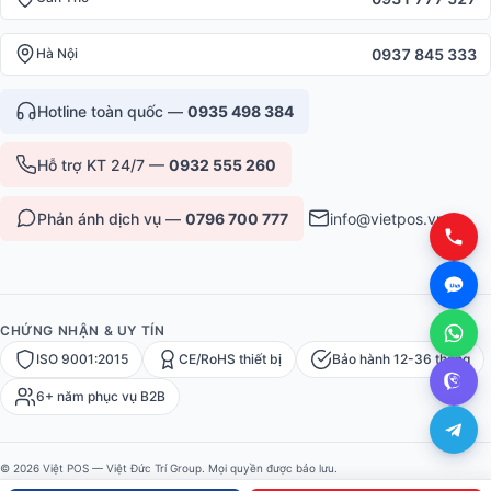
0937 845 333
Hà Nội
Hotline toàn quốc —
0935 498 384
Hỗ trợ KT 24/7 —
0932 555 260
Phản ánh dịch vụ —
0796 700 777
info@vietpos.vn
CHỨNG NHẬN & UY TÍN
ISO 9001:2015
CE/RoHS thiết bị
Bảo hành 12-36 tháng
6+ năm phục vụ B2B
© 2026 Việt POS — Việt Đức Trí Group. Mọi quyền được bảo lưu.
Bảo mật
·
Điều khoản
·
Sitemap