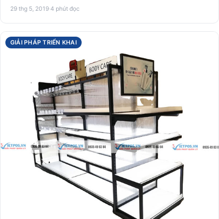
sàn …
29 thg 5, 2019
·
4 phút đọc
GIẢI PHÁP TRIỂN KHAI