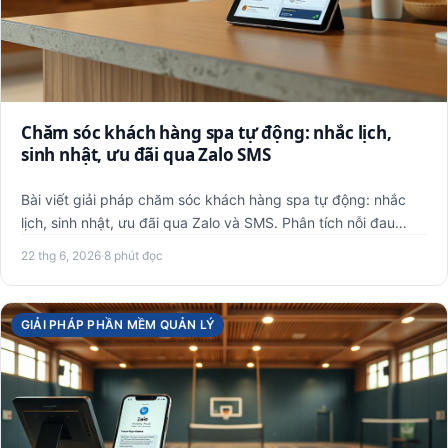
Chăm sóc khách hàng spa tự động: nhắc lịch,
sinh nhật, ưu đãi qua Zalo SMS
Bài viết giải pháp chăm sóc khách hàng spa tự động: nhắc
lịch, sinh nhật, ưu đãi qua Zalo và SMS. Phân tích nỗi đau
quản…
22 thg 6, 2026
·
8 phút đọc
GIẢI PHÁP PHẦN MỀM QUẢN LÝ