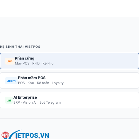
HỆ SINH THÁI VIETPOS
Phần cứng
.vn
Máy POS · RFID · Kệ kho
Phần mềm POS
.com
POS · Kho · Kế toán · Loyalty
AI Enterprise
.ai
ERP · Vision AI · Bot Telegram