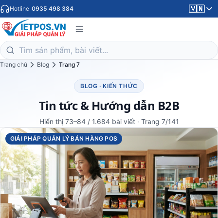
🇻🇳
Hotline
0935 498 384
Trang chủ
Blog
Trang 7
BLOG · KIẾN THỨC
Tin tức & Hướng dẫn B2B
Hiển thị 73–84 / 1.684 bài viết · Trang 7/141
GIẢI PHÁP QUẢN LÝ BÁN HÀNG POS