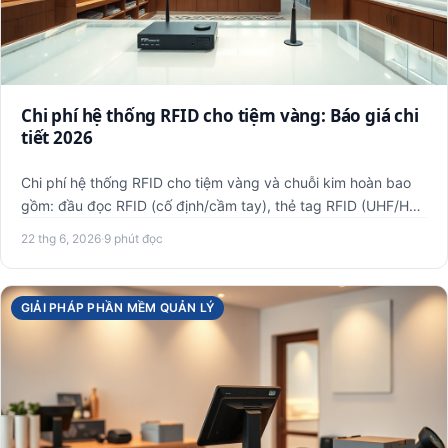
Chi phí hệ thống RFID cho tiệm vàng: Báo giá chi
tiết 2026
Chi phí hệ thống RFID cho tiệm vàng và chuỗi kim hoàn bao
gồm: đầu đọc RFID (cố định/cầm tay), thẻ tag RFID (UHF/HF),
ph…
22 thg 6, 2026
·
9 phút đọc
GIẢI PHÁP PHẦN MỀM QUẢN LÝ